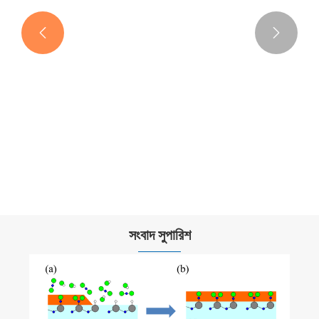


টিএসি লেপযুক্ত রিং
আরো দেখুন >>
সংবাদ সুপারিশ