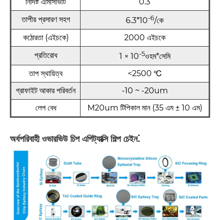
নির্দিষ্ট এমিসিভিটি
0.3
-6
তাপীয় প্রসারণ সহগ
6.3*10
/কে
কঠোরতা (এইচকে)
2000 এইচকে
-5
প্রতিরোধ
1 × 10
ওহম*সেমি
তাপ স্থায়িত্ব
<2500 ℃
গ্রাফাইট আকার পরিবর্তন
-10 ~ -20um
লেপ বেধ
M20um টিপিকাল মান (35 এম ± 10 এম)
:
অর্ধপরিবাহী ওভারভিউ
চিপ এপিট্যাক্সি শিল্প চেইন