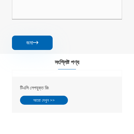
জমা

সংশ্লিষ্ট পণ্য