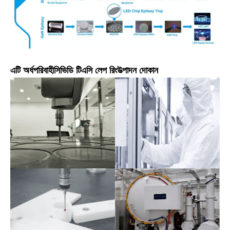
এটি অর্ধপরিবাহী
সিভিডি টিএসি লেপ রিং
উত্পাদন দোকান