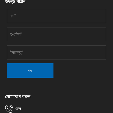
তদন্ত পাঠান
জমা
যোগাযোগ করুন
ফোন