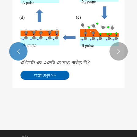


এপিট্যাক্সি এবং এএলডি এর মধ্যে পার্থক্য কী?
আরো দেখুন >>