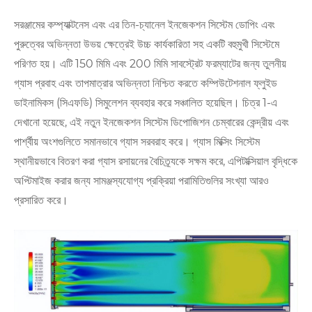
সরঞ্জামের কম্প্যাক্টনেস এবং এর তিন-চ্যানেল ইনজেকশন সিস্টেম ডোপিং এবং
পুরুত্বের অভিন্নতা উভয় ক্ষেত্রেই উচ্চ কার্যকারিতা সহ একটি বহুমুখী সিস্টেমে
পরিণত হয়। এটি 150 মিমি এবং 200 মিমি সাবস্ট্রেট ফরম্যাটের জন্য তুলনীয়
গ্যাস প্রবাহ এবং তাপমাত্রার অভিন্নতা নিশ্চিত করতে কম্পিউটেশনাল ফ্লুইড
ডাইনামিকস (সিএফডি) সিমুলেশন ব্যবহার করে সঞ্চালিত হয়েছিল। চিত্র 1-এ
দেখানো হয়েছে, এই নতুন ইনজেকশন সিস্টেম ডিপোজিশন চেম্বারের কেন্দ্রীয় এবং
পার্শ্বীয় অংশগুলিতে সমানভাবে গ্যাস সরবরাহ করে। গ্যাস মিক্সিং সিস্টেম
স্থানীয়ভাবে বিতরণ করা গ্যাস রসায়নের বৈচিত্র্যকে সক্ষম করে, এপিটাক্সিয়াল বৃদ্ধিকে
অপ্টিমাইজ করার জন্য সামঞ্জস্যযোগ্য প্রক্রিয়া পরামিতিগুলির সংখ্যা আরও
প্রসারিত করে।