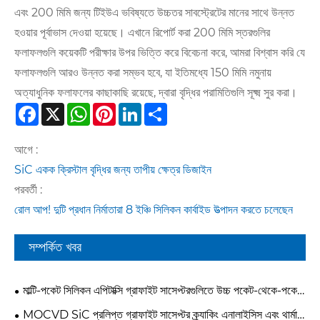
এবং 200 মিমি জন্য টিইউএ ভবিষ্যতে উচ্চতর সাবস্ট্রেটের মানের সাথে উন্নত
হওয়ার পূর্বাভাস দেওয়া হয়েছে। এখানে রিপোর্ট করা 200 মিমি স্তরগুলির
ফলাফলগুলি কয়েকটি পরীক্ষার উপর ভিত্তি করে বিবেচনা করে, আমরা বিশ্বাস করি যে
ফলাফলগুলি আরও উন্নত করা সম্ভব হবে, যা ইতিমধ্যে 150 মিমি নমুনায়
অত্যাধুনিক ফলাফলের কাছাকাছি রয়েছে, দ্বারা বৃদ্ধির পরামিতিগুলি সূক্ষ্ম সুর করা।
Facebook
X
WhatsApp
Pinterest
LinkedIn
Share
আগে :
SiC একক ক্রিস্টাল বৃদ্ধির জন্য তাপীয় ক্ষেত্র ডিজাইন
পরবর্তী :
রোল আপ! দুটি প্রধান নির্মাতারা 8 ইঞ্চি সিলিকন কার্বাইড উত্পাদন করতে চলেছেন
সম্পর্কিত খবর
মাল্টি-পকেট সিলিকন এপিটাক্সি গ্রাফাইট সাসেপ্টরগুলিতে উচ্চ পকেট-থেকে-পকেট
বৈচিত্র্য কীভাবে সমাধান করবেন?
MOCVD SiC প্রলিপ্ত গ্রাফাইট সাসেপ্টর ক্র্যাকিং এনালাইসিস এবং থার্মাল