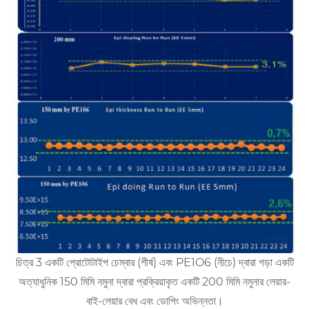
চিত্র 3 একটি প্রোটোটাইপ চেম্বার (শীর্ষ) এবং PE1O6 (নীচে) দ্বারা গড়া একটি
অত্যাধুনিক 150 মিমি নমুনা দ্বারা প্রক্রিয়াকৃত একটি 200 মিমি নমুনার লেয়ার-
বাই-লেয়ার বেধ এবং ডোপিং অভিন্নতা।