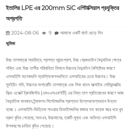
ইতালির LPE এর 200mm SiC এপিটাক্সিয়াল প্রযুক্তির
অগ্রগতি
2024-08-06
9
আমাকে একটি বার্তা ছেড়ে দিন
ভূমিকা
উচ্চ তাপমাত্রা স্থায়িত্ব, প্রশস্ত ব্যান্ডগ্যাপ, উচ্চ ব্রেকডাউন বৈদ্যুতিক ক্ষেত্র
শক্তি এবং উচ্চ তাপীয় পরিবাহিতা হিসাবে উচ্চতর বৈদ্যুতিন বৈশিষ্ট্যের কারণে
এসআইসি অনেকগুলি অ্যাপ্লিকেশনগুলিতে এসআইয়ের চেয়ে উচ্চতর। উচ্চ
স্যুইচিং গতি, উচ্চতর অপারেটিং তাপমাত্রা এবং সিক ধাতব অক্সাইড সেমিকন্ডাক্টর
ফিল্ড এফেক্ট ট্রানজিস্টর (এমওএসএফইটি) এর নিম্ন তাপ প্রতিরোধের কারণে আজ
বৈদ্যুতিক যানবাহন ট্র্যাকশন সিস্টেমগুলির প্রাপ্যতা উল্লেখযোগ্যভাবে উন্নত
হচ্ছে। এসআইসি-ভিত্তিক পাওয়ার ডিভাইসগুলির বাজার গত কয়েক বছর ধরে খুব
দ্রুত বৃদ্ধি পেয়েছে; অতএব, উচ্চমানের, ত্রুটি-মুক্ত এবং অভিন্ন এসআইসি
উপকরণের চাহিদা বৃদ্ধি পেয়েছে।