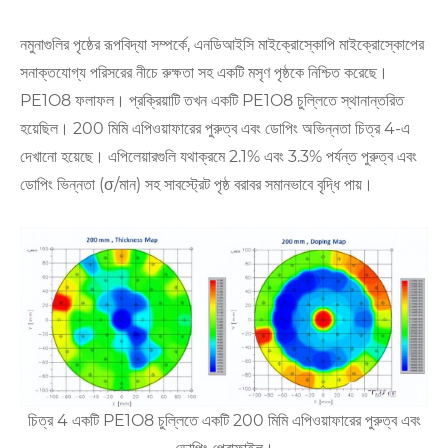
নমুনাগুলির পৃষ্ঠের রূপবিদ্যা সম্পর্কে, এনডিআইসি মাইক্রোস্কোপি মাইক্রোস্কোপের
সনাক্তযোগ্য পরিসরের নীচে রুক্ষতা সহ একটি মসৃণ পৃষ্ঠকে নিশ্চিত করেছে।
PE1O8 ফলাফল। প্রক্রিয়াটি তখন একটি PE1O8 চুল্লিতে স্থানান্তরিত
হয়েছিল। 200 মিমি এপিওয়াফারের পুরুত্ব এবং ডোপিং অভিন্নতা চিত্র 4-এ
দেখানো হয়েছে। এপিলেয়ারগুলি যথাক্রমে 2.1% এবং 3.3% পর্যন্ত পুরুত্ব এবং
ডোপিং ভিন্নতা (σ/মান) সহ সাবস্ট্রেট পৃষ্ঠ বরাবর সমানভাবে বৃদ্ধি পায়।
চিত্র 4 একটি PE1O8 চুল্লিতে একটি 200 মিমি এপিওয়াফারের পুরুত্ব এবং