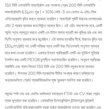
150 মিমি এসআইসি সাবস্ট্রেটস এবং গবেষণা-গ্রেড 200 মিমি এসআইসি
সাবস্ট্রেটগুলি 6.5μm পুরু 1 × 1016 সেমি -3 এন-ডোপড 4 এইচ-সিক
এপিলেয়ারগুলি বৃদ্ধি করতে ব্যবহৃত হয়েছিল। সাবস্ট্রেট পৃষ্ঠটি উচ্চতর তাপমাত্রায়
এইচ 2 প্রবাহ ব্যবহার করে সিটুতে আবদ্ধ ছিল। এই এচিং পদক্ষেপের পরে, একটি
স্মুথিং স্তর প্রস্তুত করতে একটি এন-টাইপ বাফার স্তরটি কম বৃদ্ধির হার এবং কম
সি/সি অনুপাত ব্যবহার করে জন্মেছিল। এই বাফার স্তরটির শীর্ষে, উচ্চতর বৃদ্ধি হার
(30μm/ঘন্টা) সহ একটি সক্রিয় স্তর একটি উচ্চ সি/এসআই অনুপাত ব্যবহার
করে জমা দেওয়া হয়েছিল। এরপরে উন্নত প্রক্রিয়াটি এসটি এর সুইডিশ সুবিধায়
ইনস্টল করা একটি PE1O8 চুল্লীতে স্থানান্তরিত হয়েছিল। অনুরূপ প্রক্রিয়া
পরামিতি এবং গ্যাস বিতরণ 150 মিমি এবং 200 মিমি নমুনার জন্য ব্যবহৃত
হয়েছিল। উপলব্ধ 200 মিমি স্তরগুলির সীমিত সংখ্যার কারণে ভবিষ্যতের
অধ্যয়নগুলিতে গ্রোথ প্যারামিটারগুলির সূক্ষ্ম সুরকরণ স্থগিত করা হয়েছিল।
নমুনার স্পষ্ট বেধ এবং ডোপিং কর্মক্ষমতা যথাক্রমে FTIR এবং CV পারদ প্রোব
দ্বারা মূল্যায়ন করা হয়েছিল। নোমারস্কি ডিফারেন্সিয়াল ইন্টারফারেন্স কন্ট্রাস্ট
(এনডিআইসি) মাইক্রোস্কোপি দ্বারা পৃষ্ঠের আকারবিদ্যা তদন্ত করা হয়েছিল এবং