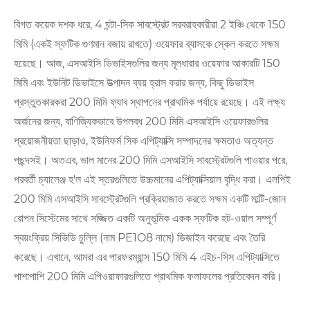
বিগত কয়েক দশক ধরে, 4 ঘন্টা-সিক সাবস্ট্রেট সরবরাহকারীরা 2 ইঞ্চি থেকে 150
মিমি (একই স্ফটিক গুণমান বজায় রাখতে) ওয়েফার ব্যাসকে স্কেল করতে সক্ষম
হয়েছে। আজ, এসআইসি ডিভাইসগুলির জন্য মূলধারার ওয়েফার আকারটি 150
মিমি এবং ইউনিট ডিভাইসে উত্পাদন ব্যয় হ্রাস করার জন্য, কিছু ডিভাইস
প্রস্তুতকারকরা 200 মিমি ফ্যাব স্থাপনের প্রাথমিক পর্যায়ে রয়েছে। এই লক্ষ্য
অর্জনের জন্য, বাণিজ্যিকভাবে উপলব্ধ 200 মিমি এসআইসি ওয়েফারগুলির
প্রয়োজনীয়তা ছাড়াও, ইউনিফর্ম সিক এপিট্যাক্সি সম্পাদনের ক্ষমতাও অত্যন্ত
পছন্দসই। অতএব, ভাল মানের 200 মিমি এসআইসি সাবস্ট্রেটগুলি পাওয়ার পরে,
পরবর্তী চ্যালেঞ্জ হ'ল এই স্তরগুলিতে উচ্চমানের এপিট্যাক্সিয়াল বৃদ্ধি করা। এলপিই
200 মিমি এসআইসি সাবস্ট্রেটগুলি প্রক্রিয়াজাত করতে সক্ষম একটি মাল্টি-জোন
রোপন সিস্টেমের সাথে সজ্জিত একটি অনুভূমিক একক স্ফটিক হট-ওয়াল সম্পূর্ণ
স্বয়ংক্রিয় সিভিডি চুল্লি (নাম PE1O8 নামে) ডিজাইন করেছে এবং তৈরি
করেছে। এখানে, আমরা এর পারফরম্যান্স 150 মিমি 4 এইচ-সিস এপিট্যাক্সিতে
পাশাপাশি 200 মিমি এপিওয়াফারগুলিতে প্রাথমিক ফলাফলের প্রতিবেদন করি।