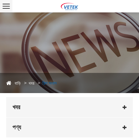
বাড়ি
খবর
শিল্প সংবাদ
খবর
পণ্য