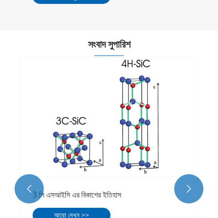
সংবাদ সুপারিশ
Wafers উপর খাঁজ কি?
আরো দেখুন >>

