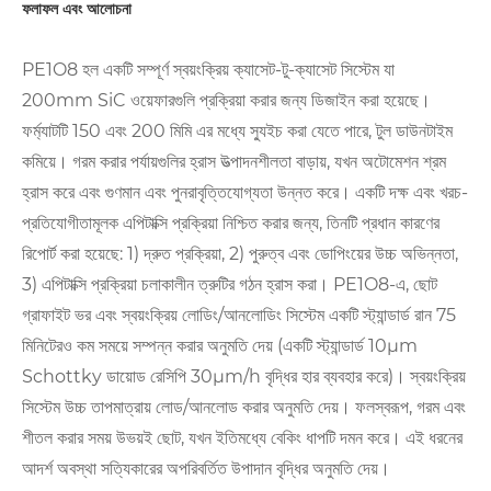
ফলাফল এবং আলোচনা
PE1O8 হল একটি সম্পূর্ণ স্বয়ংক্রিয় ক্যাসেট-টু-ক্যাসেট সিস্টেম যা
200mm SiC ওয়েফারগুলি প্রক্রিয়া করার জন্য ডিজাইন করা হয়েছে।
ফর্ম্যাটটি 150 এবং 200 মিমি এর মধ্যে স্যুইচ করা যেতে পারে, টুল ডাউনটাইম
কমিয়ে। গরম করার পর্যায়গুলির হ্রাস উত্পাদনশীলতা বাড়ায়, যখন অটোমেশন শ্রম
হ্রাস করে এবং গুণমান এবং পুনরাবৃত্তিযোগ্যতা উন্নত করে। একটি দক্ষ এবং খরচ-
প্রতিযোগীতামূলক এপিটাক্সি প্রক্রিয়া নিশ্চিত করার জন্য, তিনটি প্রধান কারণের
রিপোর্ট করা হয়েছে: 1) দ্রুত প্রক্রিয়া, 2) পুরুত্ব এবং ডোপিংয়ের উচ্চ অভিন্নতা,
3) এপিটাক্সি প্রক্রিয়া চলাকালীন ত্রুটির গঠন হ্রাস করা। PE1O8-এ, ছোট
গ্রাফাইট ভর এবং স্বয়ংক্রিয় লোডিং/আনলোডিং সিস্টেম একটি স্ট্যান্ডার্ড রান 75
মিনিটেরও কম সময়ে সম্পন্ন করার অনুমতি দেয় (একটি স্ট্যান্ডার্ড 10μm
Schottky ডায়োড রেসিপি 30μm/h বৃদ্ধির হার ব্যবহার করে)। স্বয়ংক্রিয়
সিস্টেম উচ্চ তাপমাত্রায় লোড/আনলোড করার অনুমতি দেয়। ফলস্বরূপ, গরম এবং
শীতল করার সময় উভয়ই ছোট, যখন ইতিমধ্যে বেকিং ধাপটি দমন করে। এই ধরনের
আদর্শ অবস্থা সত্যিকারের অপরিবর্তিত উপাদান বৃদ্ধির অনুমতি দেয়।