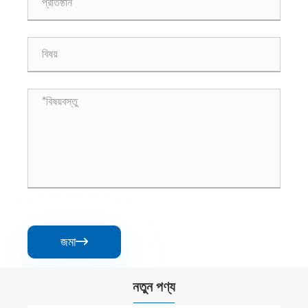
জমা

নতুন পণ্য