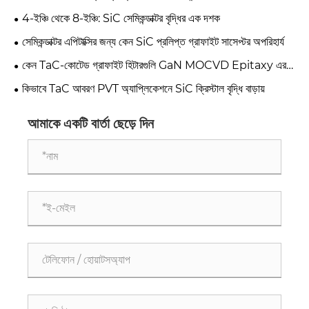
স্ট্রেস অপ্টিমাইজেশান কেস স্টাডি
4-ইঞ্চি থেকে 8-ইঞ্চি: SiC সেমিকন্ডাক্টর বৃদ্ধির এক দশক
সেমিকন্ডাক্টর এপিটাক্সির জন্য কেন SiC প্রলিপ্ত গ্রাফাইট সাসেপ্টর অপরিহার্য
কেন TaC-কোটেড গ্রাফাইট হিটারগুলি GaN MOCVD Epitaxy এর
ভবিষ্যত হিসাবে উঠছে
কিভাবে TaC আবরণ PVT অ্যাপ্লিকেশনে SiC ক্রিস্টাল বৃদ্ধি বাড়ায়
আমাকে একটি বার্তা ছেড়ে দিন