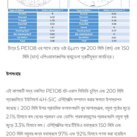
চিত্র 5 PE1O8 এর সাথে বেড়ে ওঠা 6μm পুরু 200 মিমি (বাম) এবং 150
মিমি (ডান) এপিওয়াফারগুলির ক্যান্ডেলা ত্রুটিযুক্ত মানচিত্র।
উপসংহার
এই কাগজটি সদ্য নকশিত PE1O8 হট-ওয়াল সিভিডি চুল্লি এবং 200 মিমি
স্তরগুলিতে ইউনিফর্ম 4H-SIC এপিট্যাক্সি সম্পাদন করার ক্ষমতা উপস্থাপন
করেছে। 200 মিমি উপর প্রাথমিক ফলাফলগুলি খুব আশাব্যঞ্জক, নমুনা পৃষ্ঠের জুড়ে
2.1% হিসাবে কম বেধের প্রকরণ এবং ডোপিং পারফরম্যান্সের প্রকরণগুলি নমুনা পৃষ্ঠ
জুড়ে 3.3% হিসাবে কম। এপিট্যাক্সির পরে টিইউএ যথাক্রমে 150 মিমি এবং
200 মিমি নমুনার জন্য যথাক্রমে 97% এবং 92% হিসাবে গণনা করা হয়েছিল