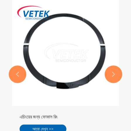
ওয়েফার চক
আরো দেখুন >>

