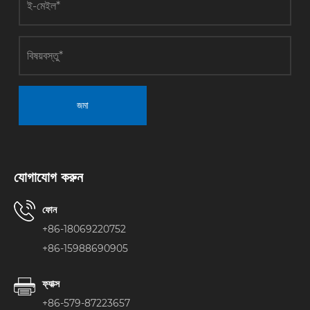
জমা
যোগাযোগ করুন
ফোন
+86-18069220752
+86-15988690905
ফ্যাক্স
+86-579-87223657