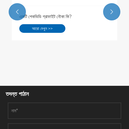


তদন্ত পাঠান