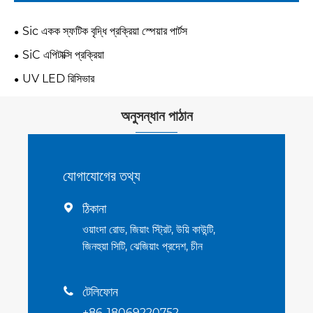
Sic একক স্ফটিক বৃদ্ধি প্রক্রিয়া স্পেয়ার পার্টস
SiC এপিটাক্সি প্রক্রিয়া
UV LED রিসিভার
অনুসন্ধান পাঠান
যোগাযোগের তথ্য
ঠিকানা

ওয়াংদা রোড, জিয়াং স্ট্রিট, উয়ি কাউন্টি,
জিনহুয়া সিটি, ঝেজিয়াং প্রদেশ, চীন
টেলিফোন

+86-18069220752