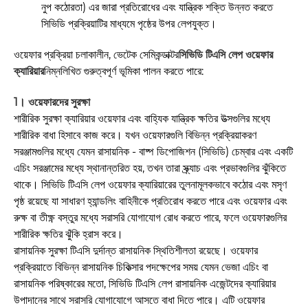
নুপ কঠোরতা) এর জারা প্রতিরোধের এবং যান্ত্রিক শক্তি উন্নত করতে
সিভিডি প্রক্রিয়াটির মাধ্যমে পৃষ্ঠের উপর লেপযুক্ত।
ওয়েফার প্রক্রিয়া চলাকালীন, ভেটেক সেমিকন্ডাক্টর
সিভিডি টিএসি লেপ ওয়েফার
ক্যারিয়ার
নিম্নলিখিত গুরুত্বপূর্ণ ভূমিকা পালন করতে পারে:
1। ওয়েফারদের সুরক্ষা
শারীরিক সুরক্ষা ক্যারিয়ার ওয়েফার এবং বাহ্যিক যান্ত্রিক ক্ষতির উত্সগুলির মধ্যে
শারীরিক বাধা হিসাবে কাজ করে। যখন ওয়েফারগুলি বিভিন্ন প্রক্রিয়াকরণ
সরঞ্জামগুলির মধ্যে যেমন রাসায়নিক - বাষ্প ডিপোজিশন (সিভিডি) চেম্বার এবং একটি
এচিং সরঞ্জামের মধ্যে স্থানান্তরিত হয়, তখন তারা স্ক্র্যাচ এবং প্রভাবগুলির ঝুঁকিতে
থাকে। সিভিডি টিএসি লেপ ওয়েফার ক্যারিয়ারের তুলনামূলকভাবে কঠোর এবং মসৃণ
পৃষ্ঠ রয়েছে যা সাধারণ হ্যান্ডলিং বাহিনীকে প্রতিরোধ করতে পারে এবং ওয়েফার এবং
রুক্ষ বা তীক্ষ্ণ বস্তুর মধ্যে সরাসরি যোগাযোগ রোধ করতে পারে, ফলে ওয়েফারগুলির
শারীরিক ক্ষতির ঝুঁকি হ্রাস করে।
রাসায়নিক সুরক্ষা টিএসি দুর্দান্ত রাসায়নিক স্থিতিশীলতা রয়েছে। ওয়েফার
প্রক্রিয়াতে বিভিন্ন রাসায়নিক চিকিত্সার পদক্ষেপের সময় যেমন ভেজা এচিং বা
রাসায়নিক পরিষ্কারের মতো, সিভিডি টিএসি লেপ রাসায়নিক এজেন্টদের ক্যারিয়ার
উপাদানের সাথে সরাসরি যোগাযোগে আসতে বাধা দিতে পারে। এটি ওয়েফার