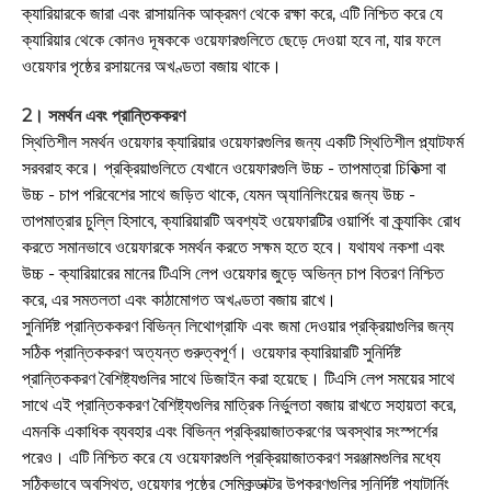
ক্যারিয়ারকে জারা এবং রাসায়নিক আক্রমণ থেকে রক্ষা করে, এটি নিশ্চিত করে যে
ক্যারিয়ার থেকে কোনও দূষককে ওয়েফারগুলিতে ছেড়ে দেওয়া হবে না, যার ফলে
ওয়েফার পৃষ্ঠের রসায়নের অখণ্ডতা বজায় থাকে।
2। সমর্থন এবং প্রান্তিককরণ
স্থিতিশীল সমর্থন ওয়েফার ক্যারিয়ার ওয়েফারগুলির জন্য একটি স্থিতিশীল প্ল্যাটফর্ম
সরবরাহ করে। প্রক্রিয়াগুলিতে যেখানে ওয়েফারগুলি উচ্চ - তাপমাত্রা চিকিত্সা বা
উচ্চ - চাপ পরিবেশের সাথে জড়িত থাকে, যেমন অ্যানিলিংয়ের জন্য উচ্চ -
তাপমাত্রার চুল্লি হিসাবে, ক্যারিয়ারটি অবশ্যই ওয়েফারটির ওয়ার্পিং বা ক্র্যাকিং রোধ
করতে সমানভাবে ওয়েফারকে সমর্থন করতে সক্ষম হতে হবে। যথাযথ নকশা এবং
উচ্চ - ক্যারিয়ারের মানের টিএসি লেপ ওয়েফার জুড়ে অভিন্ন চাপ বিতরণ নিশ্চিত
করে, এর সমতলতা এবং কাঠামোগত অখণ্ডতা বজায় রাখে।
সুনির্দিষ্ট প্রান্তিককরণ বিভিন্ন লিথোগ্রাফি এবং জমা দেওয়ার প্রক্রিয়াগুলির জন্য
সঠিক প্রান্তিককরণ অত্যন্ত গুরুত্বপূর্ণ। ওয়েফার ক্যারিয়ারটি সুনির্দিষ্ট
প্রান্তিককরণ বৈশিষ্ট্যগুলির সাথে ডিজাইন করা হয়েছে। টিএসি লেপ সময়ের সাথে
সাথে এই প্রান্তিককরণ বৈশিষ্ট্যগুলির মাত্রিক নির্ভুলতা বজায় রাখতে সহায়তা করে,
এমনকি একাধিক ব্যবহার এবং বিভিন্ন প্রক্রিয়াজাতকরণের অবস্থার সংস্পর্শের
পরেও। এটি নিশ্চিত করে যে ওয়েফারগুলি প্রক্রিয়াজাতকরণ সরঞ্জামগুলির মধ্যে
সঠিকভাবে অবস্থিত, ওয়েফার পৃষ্ঠের সেমিকন্ডাক্টর উপকরণগুলির সুনির্দিষ্ট প্যাটার্নিং