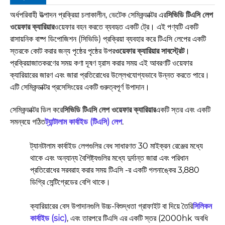
অর্ধপরিবাহী উত্পাদন প্রক্রিয়া চলাকালীন, ভেটেক সেমিকন্ডাক্টর এর
সিভিডি টিএসি লেপ
ওয়েফার ক্যারিয়ার
ওয়েফার বহন করতে ব্যবহৃত একটি ট্রে। এই পণ্যটি একটি
রাসায়নিক বাষ্প ডিপোজিশন (সিভিডি) প্রক্রিয়া ব্যবহার করে টিএসি লেপের একটি
স্তরকে কোট করার জন্য পৃষ্ঠের পৃষ্ঠের উপর
ওয়েফার ক্যারিয়ার সাবস্ট্রেট
।
প্রক্রিয়াজাতকরণের সময় কণা দূষণ হ্রাস করার সময় এই আবরণটি ওয়েফার
ক্যারিয়ারের জারণ এবং জারা প্রতিরোধের উল্লেখযোগ্যভাবে উন্নত করতে পারে।
এটি সেমিকন্ডাক্টর প্রসেসিংয়ের একটি গুরুত্বপূর্ণ উপাদান।
সেমিকন্ডাক্টর ডিল করে
সিভিডি টিএসি লেপ ওয়েফার ক্যারিয়ার
একটি স্তর এবং একটি
সমন্বয়ে গঠিত
ট্যান্টালাম কার্বাইড (টিএসি) লেপ
.
ট্যানটালাম কার্বাইড লেপগুলির বেধ সাধারণত 30 মাইক্রন রেঞ্জের মধ্যে
থাকে এবং অন্যান্য বৈশিষ্ট্যগুলির মধ্যে দুর্দান্ত জারা এবং পরিধান
প্রতিরোধের সরবরাহ করার সময় টিএসি -র একটি গলনাঙ্কের 3,880
ডিগ্রি সেন্টিগ্রেডের বেশি থাকে।
ক্যারিয়ারের বেস উপাদানগুলি উচ্চ-বিশুদ্ধতা গ্রাফাইট বা দিয়ে তৈরি
সিলিকন
কার্বাইড (sic)
, এবং তারপরে টিএসি এর একটি স্তর (2000hk অবধি