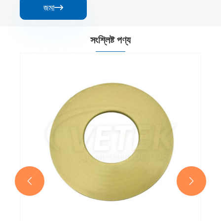
জমা

সংশ্লিষ্ট পণ্য

