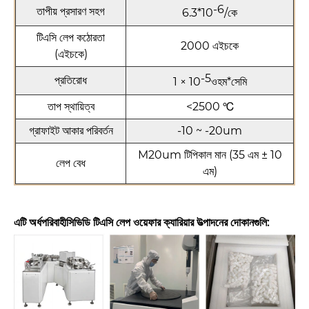
-6
তাপীয় প্রসারণ সহগ
6.3*10
/কে
টিএসি লেপ কঠোরতা
2000 এইচকে
(এইচকে)
-5
প্রতিরোধ
1 × 10
ওহম*সেমি
তাপ স্থায়িত্ব
<2500 ℃
গ্রাফাইট আকার পরিবর্তন
-10 ~ -20um
M20um টিপিকাল মান (35 এম ± 10
লেপ বেধ
এম)
এটি অর্ধপরিবাহী
সিভিডি টিএসি লেপ ওয়েফার ক্যারিয়ার উত্পাদনের দোকানগুলি: