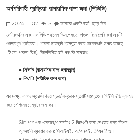
অর্ধপরিবাহী প্রক্রিয়া: রাসায়নিক বাষ্প জমা (সিভিডি)
2024-11-07
5
আমাকে একটি বার্তা ছেড়ে দিন
সেমিকন্ডাক্টর এবং এফপিডি প্যানেল ডিসপ্লেতে, পাতলা ফিল্ম তৈরি করা একটি
গুরুত্বপূর্ণ প্রক্রিয়া।
পাতলা ছায়াছবি প্রস্তুত করার অনেকগুলি উপায় রয়েছে
(টিএফ, পাতলা ফিল্ম), নিম্নলিখিত দুটি পদ্ধতি সাধারণ:
●
সিভিডি (রাসায়নিক বাষ্প জবানবন্দি)
●
PVD (শারীরিক বাষ্প জমা)
এর মধ্যে, বাফার স্তর/সক্রিয় স্তর/অন্তরক স্তরটি সমস্তগুলি পিইসিভিডি ব্যবহার
করে মেশিনের চেম্বারে জমা হয়।
Sin পাপ এবং এসআই/এসআইও 2 ফিল্মগুলি জমা দেওয়ার জন্য বিশেষ
গ্যাসগুলি ব্যবহার করুন: সিআইএইচ 4/এনএইচ 3/এন 2 ও।
● কিছু সিভিডি মেশিনকে ক্যারিয়ারের গতিশীলতা বাড়াতে