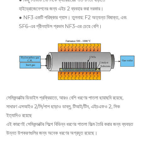
হাইড্রোজেনেশনের জন্য এইচ 2 ব্যবহার করা দরকার।
● NF3 একটি পরিষ্কার গ্যাস। তুলনায়: F2 অত্যন্ত বিষাক্ত, এবং
SF6-এর গ্রীনহাউস প্রভাব NF3-এর চেয়ে বেশি।
সেমিকন্ডাক্টর ডিভাইস প্রক্রিয়াতে, আরও বেশি ধরণের পাতলা ছায়াছবি রয়েছে,
সাধারণ এসআইও 2/সি/পাপ ছাড়াও ডাব্লু, টিআই/টিন, এইচএফও 2, সিক
ইত্যাদিও রয়েছে
এই কারণেই সেমিকন্ডাক্টর শিল্পে বিভিন্ন ধরণের পাতলা ফিল্ম তৈরি করার জন্য ব্যবহৃত
উন্নত উপকরণগুলির জন্য অনেক ধরণের অগ্রদূত রয়েছে।