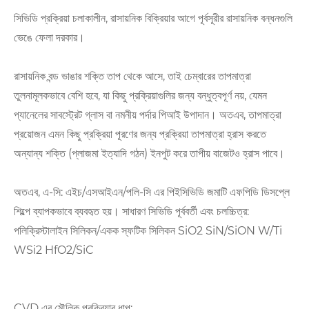
সিভিডি প্রক্রিয়া চলাকালীন, রাসায়নিক বিক্রিয়ার আগে পূর্বসূরীর রাসায়নিক বন্ধনগুলি
ভেঙে ফেলা দরকার।
রাসায়নিক বন্ড ভাঙার শক্তি তাপ থেকে আসে, তাই চেম্বারের তাপমাত্রা
তুলনামূলকভাবে বেশি হবে, যা কিছু প্রক্রিয়াগুলির জন্য বন্ধুত্বপূর্ণ নয়, যেমন
প্যানেলের সাবস্ট্রেট গ্লাস বা নমনীয় পর্দার পিআই উপাদান। অতএব, তাপমাত্রা
প্রয়োজন এমন কিছু প্রক্রিয়া পূরণের জন্য প্রক্রিয়া তাপমাত্রা হ্রাস করতে
অন্যান্য শক্তি (প্লাজমা ইত্যাদি গঠন) ইনপুট করে তাপীয় বাজেটও হ্রাস পাবে।
অতএব, এ-সি: এইচ/এসআইএন/পলি-সি এর পিইসিভিডি জমাটি এফপিডি ডিসপ্লে
শিল্পে ব্যাপকভাবে ব্যবহৃত হয়। সাধারণ সিভিডি পূর্ববর্তী এবং চলচ্চিত্র:
পলিক্রিস্টালাইন সিলিকন/একক স্ফটিক সিলিকন SiO2 SiN/SiON W/Ti
WSi2 HfO2/SiC
CVD এর মৌলিক প্রক্রিয়ার ধাপ: