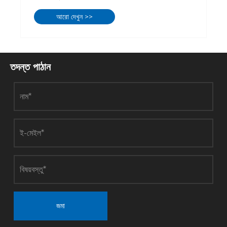
আরো দেখুন >>
তদন্ত পাঠান
জমা