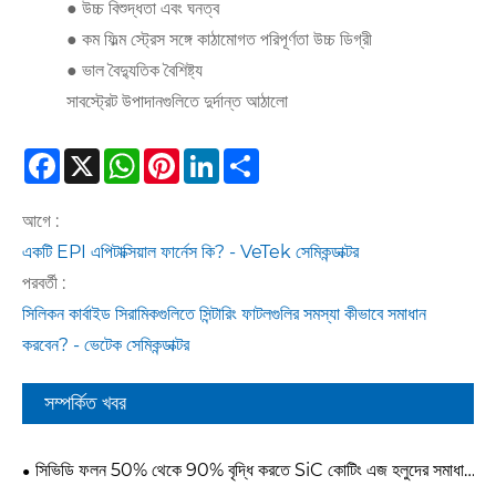
● উচ্চ বিশুদ্ধতা এবং ঘনত্ব
● কম ফিল্ম স্ট্রেস সঙ্গে কাঠামোগত পরিপূর্ণতা উচ্চ ডিগ্রী
● ভাল বৈদ্যুতিক বৈশিষ্ট্য
সাবস্ট্রেট উপাদানগুলিতে দুর্দান্ত আঠালো
Facebook
X
WhatsApp
Pinterest
LinkedIn
Share
আগে :
একটি EPI এপিটাক্সিয়াল ফার্নেস কি? - VeTek সেমিকন্ডাক্টর
পরবর্তী :
সিলিকন কার্বাইড সিরামিকগুলিতে সিন্টারিং ফাটলগুলির সমস্যা কীভাবে সমাধান
করবেন? - ভেটেক সেমিকন্ডাক্টর
সম্পর্কিত খবর
সিভিডি ফলন 50% থেকে 90% বৃদ্ধি করতে SiC কোটিং এজ হলুদের সমাধান