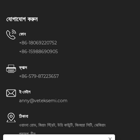
যোগাযোগ করুন
ফোন
+86-18069220752
+86-15988690905
ফ্যাক্স
+86-579-87223657
ই-মেইল
anny@veteksemi.com
ঠিকানা
ওয়াংদা রোড, জিয়াং স্ট্রিট, উয়ি কাউন্টি, জিনহুয়া সিটি, ঝেজিয়াং
প্রদেশ, চীন
X