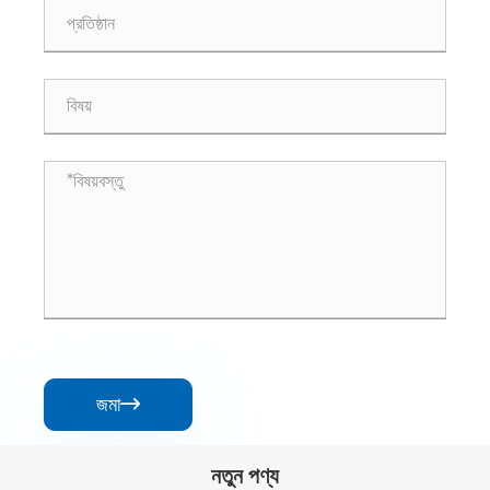
জমা

নতুন পণ্য