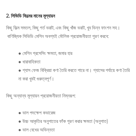
2. সিভিডি ফিল্মের মানের মূল্যায়ন
কিছু ফিল্ম সমতল, কিছু গর্ত ভরাট, এবং কিছু খাঁজ ভরাট, খুব ভিন্ন ফাংশন সহ।
বাণিজ্যিক সিভিডি মেশিন অবশ্যই মৌলিক প্রয়োজনীয়তা পূরণ করবে:
● মেশিন প্রসেসিং ক্ষমতা, জমার হার
● ধারাবাহিকতা
● গ্যাস ফেজ বিক্রিয়া কণা তৈরি করতে পারে না। গ্যাসের পর্যায়ে কণা তৈরি
না করা খুবই গুরুত্বপূর্ণ।
কিছু অন্যান্য মূল্যায়ন প্রয়োজনীয়তা নিম্নরূপ:
● ভাল পদক্ষেপ কভারেজ
● উচ্চ আকৃতির অনুপাতের ফাঁক পূরণ করার ক্ষমতা (অনুপাত)
● ভাল বেধের অভিন্নতা