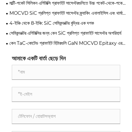
করা
মাল্টি-পকেট সিলিকন এপিটাক্সি গ্রাফাইট সাসেপ্টরগুলিতে উচ্চ পকেট-থেকে-পকেট
বৈচিত্র্য কীভাবে সমাধান করবেন?
MOCVD SiC প্রলিপ্ত গ্রাফাইট সাসেপ্টর ক্র্যাকিং এনালাইসিস এবং থার্মাল
স্ট্রেস অপ্টিমাইজেশান কেস স্টাডি
4-ইঞ্চি থেকে 8-ইঞ্চি: SiC সেমিকন্ডাক্টর বৃদ্ধির এক দশক
সেমিকন্ডাক্টর এপিটাক্সির জন্য কেন SiC প্রলিপ্ত গ্রাফাইট সাসেপ্টর অপরিহার্য
কেন TaC-কোটেড গ্রাফাইট হিটারগুলি GaN MOCVD Epitaxy এর
ভবিষ্যত হিসাবে উঠছে
আমাকে একটি বার্তা ছেড়ে দিন