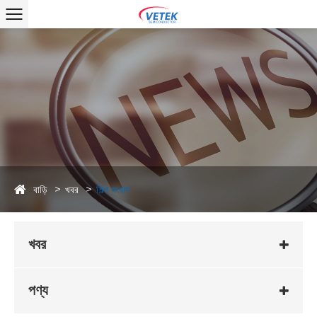
বাড়ি
খবর
শিল্প সংবাদ
খবর
পণ্য