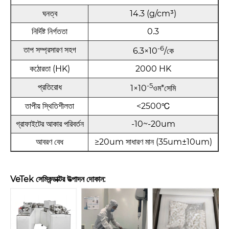
ঘনত্ব
14.3 (g/cm³)
নির্দিষ্ট নির্গততা
0.3
-6
তাপ সম্প্রসারণ সহগ
6.3×10
/কে
কঠোরতা (HK)
2000 HK
-5
প্রতিরোধ
1×10
ওম*সেমি
তাপীয় স্থিতিশীলতা
<2500℃
গ্রাফাইটের আকার পরিবর্তন
-10~-20um
আবরণ বেধ
≥20um সাধারণ মান (35um±10um)
VeTek সেমিকন্ডাক্টর উত্পাদন দোকান: