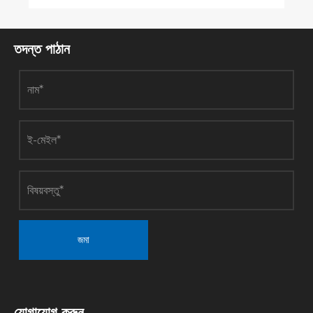
তদন্ত পাঠান
জমা
যোগাযোগ করুন