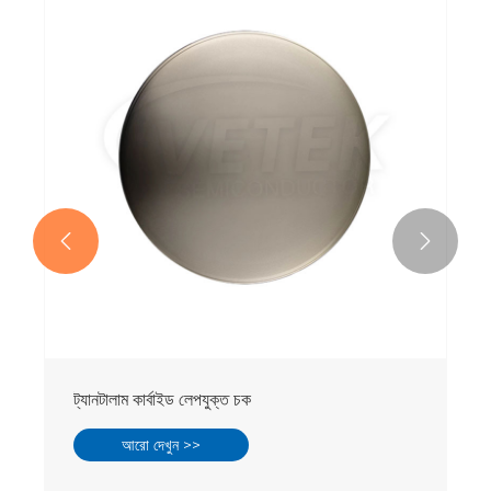


ট্যানটালাম কার্বাইড লেপযুক্ত চক
আরো দেখুন >>