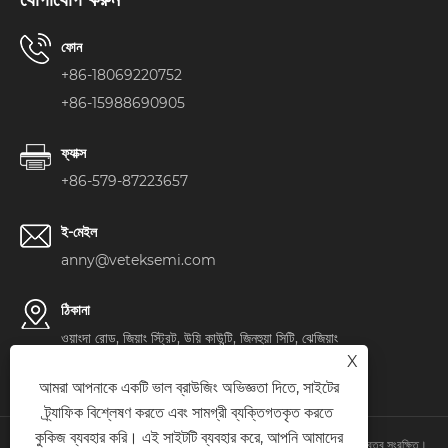
ফোন
+86-18069220752
+86-15988690905
ফ্যাক্স
+86-579-87223657
ই-মেইল
anny@veteksemi.com
ঠিকানা
ওয়াংদা রোড, জিয়াং স্ট্রিট, উয়ি কাউন্টি, জিনহুয়া সিটি, ঝেজিয়াং
X
প্রদেশ, চীন
আমরা আপনাকে একটি ভাল ব্রাউজিং অভিজ্ঞতা দিতে, সাইটের
ট্র্যাফিক বিশ্লেষণ করতে এবং সামগ্রী ব্যক্তিগতকৃত করতে
কুকিজ ব্যবহার করি। এই সাইটটি ব্যবহার করে, আপনি আমাদের
কপিরাইট © 2024 WuYi TianYao New Material Tech.Co.,Ltd. সর্বস্বত্ব সংরক্ষিত।