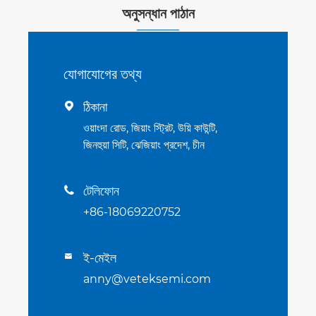
অনুসন্ধান পাঠান
যোগাযোগের তথ্য
ঠিকানা

ওয়াংদা রোড, জিয়াং স্ট্রিট, উয়ি কাউন্টি,
জিনহুয়া সিটি, ঝেজিয়াং প্রদেশ, চীন
টেলিফোন

+86-18069220752
ই-মেইল

anny@veteksemi.com