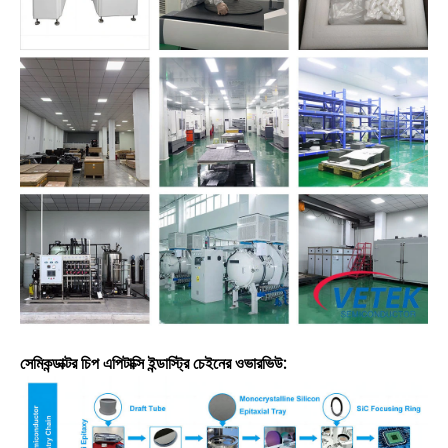
সেমিকন্ডাক্টর চিপ এপিটাক্সি ইন্ডাস্ট্রি চেইনের ওভারভিউ: