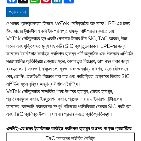
পণ্যের বর্ণনা
পেশাদার প্রস্তুতকারক হিসাবে, VeTek সেমিকন্ডাক্টর আপনাকে LPE-এর জন্য
উচ্চ মানের ট্যানটালাম কার্বাইড প্রলিপ্ত হাফমুন পার্ট প্রদান করতে চায়।
VeTek সেমিকন্ডাক্টর হল একটি পেশাদার লিডার চীন SiC, TaC আবরণ, উচ্চ
মানের এবং যুক্তিসঙ্গত মূল্য সহ কঠিন SiC প্রস্তুতকারক। LPE-এর জন্য
আমাদের ট্যানটালাম কার্বাইড প্রলিপ্ত হাফমুন পার্ট অনুভূমিক এবং উল্লম্ব এপিটাক্সি
সরঞ্জামগুলির প্রতিক্রিয়া চেম্বারে স্তর, তাপমাত্রা নিয়ন্ত্রণ, তাপ বহন করার জন্য
ব্যবহৃত হয়। সংরক্ষণ, বায়ুচলাচল, সুরক্ষা এবং অন্যান্য ফাংশন, যাতে যৌথভাবে
বেধ, ডোপিং, ত্রুটিগুলি নিয়ন্ত্রণ করা যায় এবং প্রতিক্রিয়া চেম্বারের ভিতরে SiC
এপিটাক্সি স্তর বৃদ্ধির অন্যান্য উপাদান বৈশিষ্ট্য।
VeTek সেমিকন্ডাক্টর সম্পর্কিত পণ্য: উপরের হাফমুন, লোয়ার হাফমুন,
প্রতিরক্ষামূলক কভার, ইনসুলেশন কভার, প্রসেস এয়ার ডাইভারশন ইন্টারফেস।
আমাদের কোম্পানি গ্রাহকদের সম্পূর্ণ পরিসরের প্রতিক্রিয়া চেম্বার SiC প্রলিপ্ত
এবং TaC প্রলিপ্ত উপাদান সমাধান প্রদান করতে প্রতিশ্রুতিবদ্ধ।
এলপিই-এর জন্য ট্যানটালাম কার্বাইড প্রলিপ্ত হাফমুন অংশের পণ্যের প্যারামিটার
TaC আবরণের শারীরিক বৈশিষ্ট্য