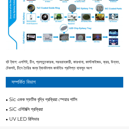
হট ট্যাগ: এলপিই, চীন, প্রস্তুতকারক, সরবরাহকারী, কারখানা, কাস্টমাইজড, ক্রয়, উন্নত,
টেকসই, চীনে তৈরির জন্য ট্যানটালাম কার্বাইড প্রলিপ্ত হাফমুন অংশ
সম্পর্কিত বিভাগ
Sic একক স্ফটিক বৃদ্ধি প্রক্রিয়া স্পেয়ার পার্টস
SiC এপিটাক্সি প্রক্রিয়া
UV LED রিসিভার