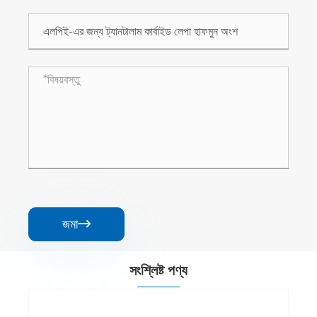
জমা

সংশ্লিষ্ট পণ্য