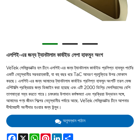
এলপিই-এর জন্য ট্যানটালাম কার্বাইড লেপা হাফমুন অংশ
VeTek সেমিকন্ডাক্টর হল চীনে এলপিই-এর জন্য ট্যানটালাম কার্বাইড প্রলিপ্ত হাফমুন পার্টের
একটি নেতৃস্থানীয় সরবরাহকারী, যা বহু বছর ধরে TaC আবরণ প্রযুক্তির উপর ফোকাস
করছে। এলপিই-এর জন্য আমাদের ট্যানটালাম কার্বাইড প্রলিপ্ত হাফমুন অংশটি তরল ফেজ
এপিটাক্সি প্রক্রিয়ার জন্য ডিজাইন করা হয়েছে এবং এটি 2000 ডিগ্রি সেলসিয়াসের বেশি
তাপমাত্রা সহ্য করতে পারে। চমৎকার উপাদান কর্মক্ষমতা এবং প্রক্রিয়া উদ্ভাবন সঙ্গে,
আমাদের পণ্য জীবন শিল্পের নেতৃস্থানীয় পর্যায়ে আছে. VeTek সেমিকন্ডাক্টর চীনে আপনার
দীর্ঘমেয়াদী অংশীদার হওয়ার জন্য উন্মুখ।
অনুসন্ধান পাঠান
Facebook
X
WhatsApp
Pinterest
LinkedIn
Share