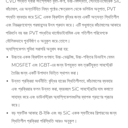
CVD পদ্ধতি দ্বারা সংশ্লেষিত বৃহৎ-কণা, উচ্চ-বিশুদ্ধতা, স্টোইচিওমেট্রিক SiC
কাঁচামাল, এর অন্তর্নিহিত নিম্ন পৃষ্ঠের ক্ষেত্রফল থেকে ভলিউম অনুপাত, PVT
পদ্ধতি ব্যবহার করে SiC একক ক্রিস্টাল বৃদ্ধির জন্য একটি অত্যন্ত স্থিতিশীল
এবং নিয়ন্ত্রণযোগ্য পরমানন্দের উৎস প্রদান করে। এটি শুধুমাত্র কাঁচামালের আকারে
পরিবর্তন নয় বরং PVT পদ্ধতির থার্মোডাইনামিক এবং গতিশীল পরিবেশকে
মৌলিকভাবে পুনর্নির্মাণ ও অনুকূল করে তোলে।
অ্যাপ্লিকেশন সুবিধা সরাসরি অনুবাদ করা হয়:
উচ্চতর একক ক্রিস্টাল গুণমান: উচ্চ-ভোল্টেজ, উচ্চ-শক্তির ডিভাইস যেমন
MOSFET এবং IGBT-এর জন্য উপযুক্ত কম ত্রুটিযুক্ত সাবস্ট্রেট
তৈরির জন্য একটি উপাদান ভিত্তি স্থাপন করা।
উন্নত প্রক্রিয়া অর্থনীতি: বৃদ্ধির হারের স্থিতিশীলতা, কাঁচামালের ব্যবহার
এবং প্রক্রিয়ার ফলন উন্নত করা, ব্যয়বহুল SiC সাবস্ট্রেটের দাম কমাতে
সাহায্য করে এবং ডাউনস্ট্রিম অ্যাপ্লিকেশনগুলির ব্যাপক গ্রহণের প্রচার
করে।
বড় স্ফটিক আকার: 8-ইঞ্চি এবং বড় SiC একক স্ফটিকের শিল্পায়নের জন্য
স্থিতিশীল প্রক্রিয়া পরিস্থিতি আরও অনুকূল।