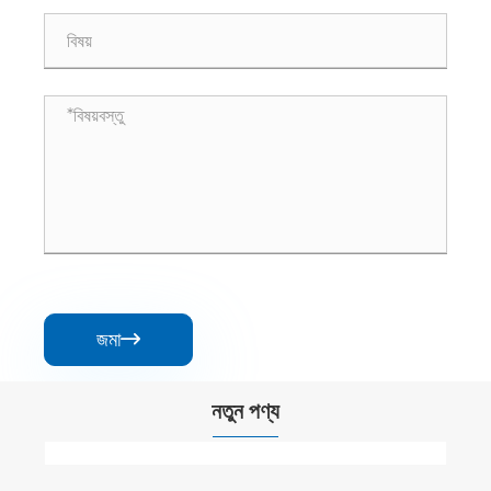
জমা

নতুন পণ্য