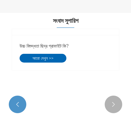
সংবাদ সুপারিশ


উচ্চ বিশুদ্ধতা ছিদ্র গ্রাফাইট কি?
আরো দেখুন >>