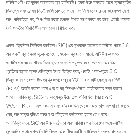
মডিউলগুলি এই দ্বন্দ্ব সমাধানের মূল চাবিকাঠি। তারা উচ্চ দক্ষতার সাথে ক্ষুদ্রাকৃতির
ডিসপ্লে এবং সেন্সর সিস্টেমগুলি চালাতে পারে এবং সিলিকনের চেয়ে কয়েকগুণ বেশি
তাপ পরিবাহিতা সহ, চিপগুলির দ্বারা উত্পন্ন বিশাল তাপ দ্রুত নষ্ট করে, একটি পাতলা
ফর্ম ফ্যাক্টরে স্থিতিশীল অপারেশন নিশ্চিত করে।
একক-ক্রিস্টাল সিলিকন কার্বাইড (SiC) এর দৃশ্যমান আলোর বর্ণালীতে প্রায় 2.6
এর একটি প্রতিসরণ সূচক রয়েছে, চমৎকার স্বচ্ছতার সাথে, এটি উচ্চ-সংহত
অপটিক্যাল ওয়েভগাইড ডিজাইনের জন্য উপযুক্ত করে তোলে। এর উচ্চ
প্রতিসরণমূলক সূচক বৈশিষ্ট্যের উপর ভিত্তি করে, একটি একক-স্তর SiC
ডিফ্রাকশন ওয়েভগাইড তাত্ত্বিকভাবে প্রায় 70° এর একটি ক্ষেত্র অব ভিউ
(FOV) অর্জন করতে পারে এবং রংধনু নিদর্শনগুলিকে কার্যকরভাবে দমন করতে
পারে। অধিকন্তু, SiC-এর অত্যন্ত উচ্চ তাপ পরিবাহিতা (প্রায় 4.9
W/cm·K), এটি অপটিক্যাল এবং যান্ত্রিক উত্স থেকে দ্রুত তাপ অপসারণ করতে
দেয়, তাপমাত্রা বৃদ্ধির কারণে অপটিক্যাল কর্মক্ষমতা হ্রাস রোধ করে।
অতিরিক্তভাবে, SiC এর উচ্চ কঠোরতা এবং পরিধান প্রতিরোধের ওয়েভগাইড
লেন্সগুলির কাঠামোগত স্থিতিশীলতা এবং দীর্ঘমেয়াদী স্থায়িত্ব উল্লেখযোগ্যভাবে