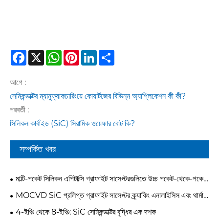
Facebook
X
WhatsApp
Pinterest
LinkedIn
Share
আগে :
সেমিকন্ডাক্টর ম্যানুফ্যাকচারিংয়ে কোয়ার্টজের বিভিন্ন অ্যাপ্লিকেশন কী কী?
পরবর্তী :
সিলিকন কার্বাইড (SiC) সিরামিক ওয়েফার বোট কি?
সম্পর্কিত খবর
মাল্টি-পকেট সিলিকন এপিটাক্সি গ্রাফাইট সাসেপ্টরগুলিতে উচ্চ পকেট-থেকে-পকেট
বৈচিত্র্য কীভাবে সমাধান করবেন?
MOCVD SiC প্রলিপ্ত গ্রাফাইট সাসেপ্টর ক্র্যাকিং এনালাইসিস এবং থার্মাল
স্ট্রেস অপ্টিমাইজেশান কেস স্টাডি
4-ইঞ্চি থেকে 8-ইঞ্চি: SiC সেমিকন্ডাক্টর বৃদ্ধির এক দশক