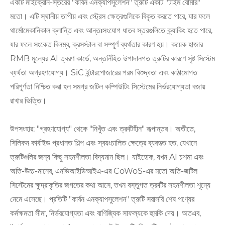
একটি মাইক্রোন-স্তরের "কার্বন এনক্যাপসুলেশন" ত্রুটি একটি "টাইম বোমার"
মতো। এটি স্থানীয় তাপীয় এবং স্ট্রেস ক্ষেত্রগুলিকে বিকৃত করতে পারে, যার ফলে
থার্মোমেকানিকাল ক্লান্তি এবং আন্তঃসংযোগ ধাতব স্তরগুলিতে ক্র্যাকিং হতে পারে,
যার ফলে সংকেত বিলম্ব, ক্রসস্টাল বা সম্পূর্ণ ব্যর্থতার কারণ হয়। কয়েক হাজার
RMB মূল্যের AI ত্বরণ কার্ডে, অন্তর্নিহিত উপাদানগত ত্রুটির কারণে সৃষ্ট সিস্টেম
ব্যর্থতা অগ্রহণযোগ্য। SiC ইন্টারপোজারের পরম বিশুদ্ধতা এবং কাঠামোগত
পরিপূর্ণতা নিশ্চিত করা হল সমগ্র জটিল কম্পিউটিং সিস্টেমের নির্ভরযোগ্যতা বজায়
রাখার ভিত্তি।
উপসংহার: "গ্রহণযোগ্য" থেকে "নিখুঁত এবং ত্রুটিহীন" রূপান্তর। অতীতে,
সিলিকন কার্বাইড প্রধানত শিল্প এবং স্বয়ংচালিত ক্ষেত্রে ব্যবহৃত হত, যেখানে
ত্রুটিগুলির জন্য কিছু সহনশীলতা বিদ্যমান ছিল। যাইহোক, যখন AI চশমা এবং
অতি-উচ্চ-মানের, এনভিআইডিআইএ-এর CoWoS-এর মতো অতি-জটিল
সিস্টেমের ক্ষুদ্রাকৃতির জগতের কথা আসে, তখন বস্তুগত ত্রুটির সহনশীলতা শূন্যে
নেমে এসেছে। প্রতিটি "কার্বন এনক্যাপসুলেশন" ত্রুটি সরাসরি শেষ পণ্যের
কর্মক্ষমতা সীমা, নির্ভরযোগ্যতা এবং বাণিজ্যিক সাফল্যকে হুমকি দেয়। অতএব,