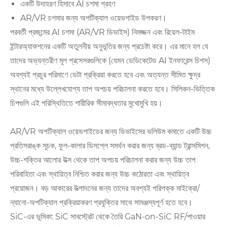
একটি উদাহরণ হিসাবে AI চশমা গ্রহণ
AR/VR চশমার জন্য অপটিক্যাল ওয়েভগাইড উপকরণ।
পরবর্তী প্রজন্মের AI চশমা (AR/VR ডিভাইস) নিমজ্জন এবং রিয়েল-টাইম
ইন্টারঅ্যাকশনের একটি অতুলনীয় অনুভূতির জন্য প্রচেষ্টা করে। এর মানে হল যে
তাদের অভ্যন্তরীণ মূল প্রসেসরগুলিকে (যেমন ডেডিকেটেড AI ইনফারেন্স চিপস)
অবশ্যই প্রচুর পরিমাণে ডেটা প্রক্রিয়া করতে হবে এবং অত্যন্ত সীমিত ক্ষুদ্র
স্থানের মধ্যে উল্লেখযোগ্য তাপ অপচয় পরিচালনা করতে হবে। সিলিকন-ভিত্তিক
চিপগুলি এই পরিস্থিতিতে শারীরিক সীমাবদ্ধতার মুখোমুখি হয়।
AR/VR অপটিক্যাল ওয়েভগাইডের জন্য ডিভাইসের ভলিউম কমাতে একটি উচ্চ
প্রতিসরাঙ্ক সূচক, ফুল-কালার ডিসপ্লে সমর্থন করার জন্য ব্রড-ব্যান্ড ট্রান্সমিশন,
উচ্চ-শক্তির আলোর উত্স থেকে তাপ অপচয় পরিচালনা করার জন্য উচ্চ তাপ
পরিবাহিতা এবং স্থায়িত্ব নিশ্চিত করার জন্য উচ্চ কঠোরতা এবং স্থায়িত্ব
প্রয়োজন। বড় আকারের উত্পাদনের জন্য তাদের অবশ্যই পরিপক্ক মাইক্রো/
ন্যানো-অপটিক্যাল প্রক্রিয়াকরণ প্রযুক্তির সাথে সামঞ্জস্যপূর্ণ হতে হবে।
SiC-এর ভূমিকা: SiC সাবস্ট্রেট থেকে তৈরি GaN-on-SiC RF/পাওয়ার