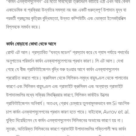
"কার্বন এনক্যাপসুলেশন" এর মতো সাবস্ট্রেট ত্রুটিগুলি কাটিয়ে ওঠা এখন আর কেবল
একাডেমিক বা প্রক্রিয়া উন্নতির সমস্যা নয় বরং একটি গুরুত্বপূর্ণ উপাদান যুদ্ধ যা
পরবর্তী প্রজন্মের কৃত্রিম বুদ্ধিমত্তা, উন্নত কম্পিউটিং এবং ভোক্তা ইলেকট্রনিক্স
বিপ্লবকে সমর্থন করে।
কার্বন মোড়ানো কোথা থেকে আসে
রোস্ট এট আল। প্রস্তাবিত "ঘনত্ব মডেল" প্রস্তাব করে যে গ্যাস পর্যায়ে পদার্থের
অনুপাতের পরিবর্তন কার্বন এনক্যাপসুলেশনের প্রধান কারণ। লি এট আল। দেখা
গেছে যে বীজ গ্রাফিটাইজেশন বৃদ্ধি শুরু হওয়ার আগে কার্বন এনক্যাপসুলেশন
প্ররোচিত করতে পারে। ক্রুসিবল থেকে সিলিকন-সমৃদ্ধ বায়ুমণ্ডল থেকে পালানোর
কারণে এবং সিলিকন বায়ুমণ্ডল এবং গ্রাফাইট ক্রুসিবল এবং অন্যান্য গ্রাফাইট
উপাদানগুলির মধ্যে সক্রিয় মিথস্ক্রিয়ার কারণে, সিলিকন কার্বাইড উত্সের
গ্রাফিটাইজেশন অনিবার্য। অতএব, গ্রোথ চেম্বারে তুলনামূলকভাবে কম Si আংশিক
চাপ কার্বন এনক্যাপসুলেশনের প্রধান কারণ হতে পারে। যাইহোক, Avrov et al.
যুক্তি দিয়েছিলেন যে কার্বন এনক্যাপসুলেশন সিলিকনের অভাবের কারণে হয় না।
সুতরাং, অতিরিক্ত সিলিকনের কারণে গ্রাফাইট উপাদানগুলির শক্তিশালী ক্ষয় কার্বন