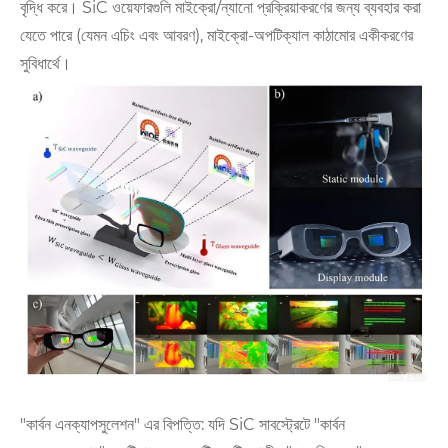
বৃদ্ধি করে। SiC ওয়েফারগুলি মাইক্রো/ন্যানো প্রক্রিয়াকরণের জন্য ব্যবহার করা
যেতে পারে (যেমন এচিং এবং আবরণ), মাইক্রো-অপটিক্যাল কাঠামোর একীকরণের
সুবিধার্থে।
"কার্বন এনক্যাপসুলেশন" এর বিপত্তি: যদি SiC সাবস্ট্রেটে "কার্বন