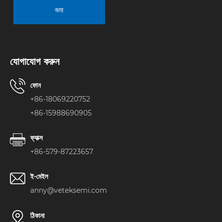
জমা
যোগাযোগ করুন
ফোন
+86-18069220752
+86-15988690905
ফ্যাক্স
+86-579-87223657
ই-মেইল
anny@veteksemi.com
ঠিকানা