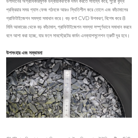
উপাদানের অগ্রাধিকারমূলক উদ্বায়ীকরণকে দমন করতে সাহায্য করে, পুরো বৃদ্ধি
প্রক্রিয়ার সময় গ্যাস ফেজ গঠনকে আরও স্থিতিশীল করে তোলে এবং কাঁচামালের
গ্রাফিটাইজেশন সমস্যা সমাধান করে। বড় কণা CVD উপকরণ, বিশেষ করে 8
মিমি আকারের থেকে বড় কাঁচামাল, গ্রাফিটাইজেশন সমস্যা সম্পূর্ণভাবে সমাধান করবে
বলে আশা করা হচ্ছে, যার ফলে সাবস্ট্রেটের কার্বন এনক্যাপসুলেশন ত্রুটি দূর হবে।
উপসংহার এবং সম্ভাবনা