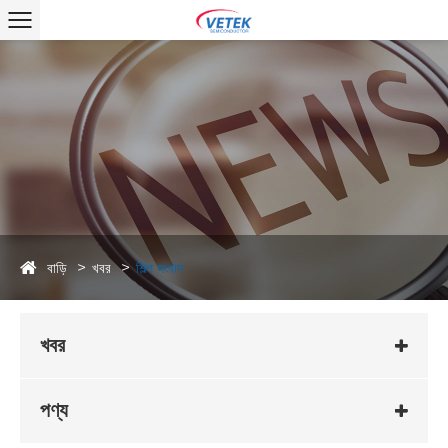
বাড়ি
খবর
শিল্প সংবাদ
খবর
পণ্য