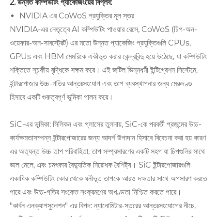
2. উন্নত কম্পিউটিং প্যাকেজিংয়ের বিপ্লব:
NVIDIA এর CoWoS প্রযুক্তির মূল স্তর
NVIDIA-এর নেতৃত্বে AI কম্পিউটিং পাওয়ার রেসে, CoWoS (চিপ-অন-
ওয়েফার-অন-সাবস্ট্রেট) এর মতো উন্নত প্যাকেজিং প্রযুক্তিগুলি CPUs,
GPUs এবং HBM মেমরিকে একীভূত করার কেন্দ্রবিন্দু হয়ে উঠেছে, যা কম্পিউটিং
শক্তিতে সূচকীয় বৃদ্ধিকে সক্ষম করে। এই জটিল ভিন্নধর্মী ইন্টিগ্রেশন সিস্টেমে,
ইন্টারপোজার উচ্চ-গতির আন্তঃসংযোগ এবং তাপ ব্যবস্থাপনার জন্য মেরুদণ্ড
হিসাবে একটি গুরুত্বপূর্ণ ভূমিকা পালন করে।
SiC-এর ভূমিকা: সিলিকন এবং গ্লাসের তুলনায়, SiC-কে পরবর্তী প্রজন্মের উচ্চ-
কার্যক্ষমতাসম্পন্ন ইন্টারপোজারের জন্য আদর্শ উপাদান হিসাবে বিবেচনা করা হয় কারণ
এর অত্যন্ত উচ্চ তাপ পরিবাহিতা, তাপ সম্প্রসারণের একটি সহগ যা চিপগুলির সাথে
ভাল মেলে, এবং চমৎকার বৈদ্যুতিক নিরোধক বৈশিষ্ট্য। SiC ইন্টারপোজারগুলি
একাধিক কম্পিউটিং কোর থেকে ঘনীভূত তাপকে আরও দক্ষতার সাথে অপসারণ করতে
পারে এবং উচ্চ-গতির সংকেত সংক্রমণের অখণ্ডতা নিশ্চিত করতে পারে।
"কার্বন এনক্যাপসুলেশন" এর বিপদ: ন্যানোমিটার-স্তরের আন্তঃসংযোগের নীচে,