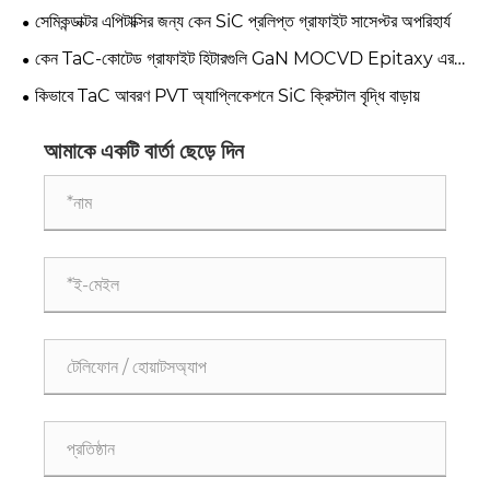
সেমিকন্ডাক্টর এপিটাক্সির জন্য কেন SiC প্রলিপ্ত গ্রাফাইট সাসেপ্টর অপরিহার্য
কেন TaC-কোটেড গ্রাফাইট হিটারগুলি GaN MOCVD Epitaxy এর
ভবিষ্যত হিসাবে উঠছে
কিভাবে TaC আবরণ PVT অ্যাপ্লিকেশনে SiC ক্রিস্টাল বৃদ্ধি বাড়ায়
আমাকে একটি বার্তা ছেড়ে দিন