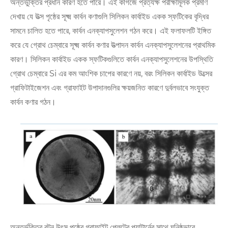
অন্তর্ভুক্তির প্রধান কারণ হতে পারে। এই কাগজে প্রত্যক্ষ পরীক্ষামূলক প্রমাণ
দেখায় যে উত্স পৃষ্ঠের সূক্ষ্ম কার্বন কণাগুলি সিলিকন কার্বাইড একক স্ফটিকের বৃদ্ধির
সামনে চালিত হতে পারে, কার্বন এনক্যাপসুলেশন গঠন করে। এই ফলাফলটি ইঙ্গিত
করে যে গ্রোথ চেম্বারে সূক্ষ্ম কার্বন কণার উত্পাদন কার্বন এনক্যাপসুলেশনের প্রাথমিক
কারণ। সিলিকন কার্বাইড একক স্ফটিকগুলিতে কার্বন এনক্যাপসুলেশনের উপস্থিতি
গ্রোথ চেম্বারে Si এর কম আংশিক চাপের কারণে নয়, বরং সিলিকন কার্বাইড উত্সের
গ্রাফিটাইজেশন এবং গ্রাফাইট উপাদানগুলির ক্ষয়জনিত কারণে দুর্বলভাবে সংযুক্ত
কার্বন কণার গঠন।
অন্তর্ভুক্তির বন্টন উৎস পৃষ্ঠের গ্রাফাইট প্লেটের প্যাটার্নের সাথে ঘনিষ্ঠভাবে