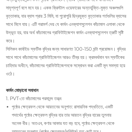
সাদৃশ্যপূর্ণ বলে মনে হয়। একক ক্রিস্টাল ওয়েফারের অন্তর্ভুক্তি-মুক্ত অঞ্চলগুলি
বৃত্তাকার, যার ব্যাস প্রায় 3 মিমি, যা পুরোপুরি ছিদ্রযুক্ত বৃত্তাকার গর্তগুলির ব্যাসের
সাথে মিলে যায়। এটি পরামর্শ দেয় যে কার্বন এনক্যাপসুলেশন কাঁচামাল এলাকা থেকে
উদ্ভূত হয়, যার অর্থ কাঁচামালের গ্রাফিটাইজেশন কার্বন এনক্যাপসুলেশন ত্রুটি সৃষ্টি
করে।
সিলিকন কার্বাইড স্ফটিক বৃদ্ধির জন্য সাধারণত 100-150 ঘন্টা প্রয়োজন। বৃদ্ধির
সাথে সাথে কাঁচামালের গ্রাফিটাইজেশন আরও তীব্র হয়। ক্রমবর্ধমান ঘন স্ফটিকের
চাহিদার অধীনে, কাঁচামালের গ্রাফিটাইজেশনকে সম্বোধন করা একটি মূল সমস্যা হয়ে
ওঠে।
কার্বন মোড়ানো সমাধান
1. PVT-তে কাঁচামালের পরমানন্দ তত্ত্ব
পৃষ্ঠের ক্ষেত্রফল থেকে আয়তনের অনুপাত: রাসায়নিক পদ্ধতিতে, একটি
পদার্থের পৃষ্ঠের ক্ষেত্রফল বৃদ্ধির হার তার আয়তন বৃদ্ধির হারের তুলনায়
অনেক ধীর। অতএব, কণার আকার যত বড় হবে, পৃষ্ঠের ক্ষেত্রফল থেকে
আয়তনের অনুপাত (পৃষ্ঠের ক্ষেত্রফল/ভলিউম) তত ছোট হবে।