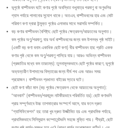
ভূপৃষ্ঠে বাষ্পীভবন ঘটে: কণার পৃষ্ঠে অবস্থিত শুধুমাত্র পরমাণু বা অণুগুলির
গ্যাস পর্যায়ে পালানোর সুযোগ থাকে। অতএব, বাষ্পীভবনের হার এবং মোট
পরিমাণ কণা দ্বারা উন্মুক্ত পৃষ্ঠের এলাকার সাথে সরাসরি সম্পর্কিত।
বড় কণার বাষ্পীভবন বৈশিষ্ট্য: ছোট পৃষ্ঠের ক্ষেত্রফল/আয়তনের অনুপাত।
কম পৃষ্ঠের অণু/পরমাণু, যার অর্থ বাষ্পীভবনের জন্য কম উপলব্ধ পৃষ্ঠ সাইট।
(একটি বড় কণা বনাম একাধিক ছোট কণা) ধীর বাষ্পীভবন হার: প্রতি একক
কণার পৃষ্ঠ থেকে কম অণু/পরমাণু পালিয়ে যায়। আরও অভিন্ন বাষ্পীভবন
(প্রজাতির মধ্যে কম তারতম্য): তুলনামূলকভাবে ছোট পৃষ্ঠের কারণে, ভূপৃষ্ঠে
অভ্যন্তরীণ উপাদানের বিস্তারের জন্য দীর্ঘ পথ এবং আরও সময়
প্রয়োজন। বাষ্পীভবন প্রধানত বাইরের স্তরে ঘটে।
ছোট কণা কাঁচা মাল (বড় পৃষ্ঠের ক্ষেত্রফল থেকে আয়তনের অনুপাত):
"আনবার্ন" (বাষ্পীভবন/পরমানন্দ নাটকীয়ভাবে পরিবর্তিত হয়): ছোট কণাগুলি
প্রায় সম্পূর্ণভাবে উচ্চ তাপমাত্রার সংস্পর্শে আসে, যার ফলে দ্রুত
"গ্যাসিফিকেশন" হয়: তারা খুব দ্রুত উজ্জীবিত হয় এবং প্রাথমিক পর্যায়ে,
প্রাথমিকভাবে সিলিমুয়াল কম্পোনেন্টগুলি সহজে মুক্তি পায়। শীঘ্রই, ছোট
কণার পৃষ্ঠ কার্বন-সমৃদ্ধ হয়ে ওঠে (কারণ কার্বন অপেক্ষাকৃত কঠিন)। এর