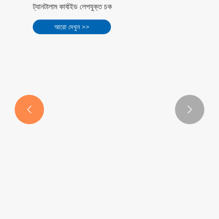


ট্যানটালাম কার্বাইড লেপযুক্ত চক
আরো দেখুন >>