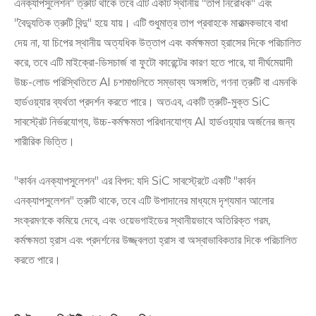
এনক্যাপসুলেশন" ত্রুটি থাকে তবে এটি একটি স্থানীয় "তাপ নিরোধক" এবং
"বৈদ্যুতিক ত্রুটি বিন্দু" হয়ে যায়। এটি শুধুমাত্র তাপ প্রবাহকে মারাত্মকভাবে বাধা
দেয় না, যা চিপের স্থানীয় অত্যধিক উত্তাপ এবং কর্মক্ষমতা হ্রাসের দিকে পরিচালিত
করে, তবে এটি মাইক্রো-ডিসচার্জ বা ফুটো কারেন্টের কারণ হতে পারে, যা দীর্ঘমেয়াদী
উচ্চ-লোড পরিস্থিতিতে AI চশমাগুলিতে সম্ভাব্য অসঙ্গতি, গণনা ত্রুটি বা এমনকি
হার্ডওয়্যার ব্যর্থতা প্রদর্শন করতে পারে। অতএব, একটি ত্রুটি-মুক্ত SiC
সাবস্ট্রেট নির্ভরযোগ্য, উচ্চ-কর্মক্ষমতা পরিধানযোগ্য AI হার্ডওয়্যার অর্জনের জন্য
শারীরিক ভিত্তি।
"কার্বন এনক্যাপসুলেশন" এর বিপদ: যদি SiC সাবস্ট্রেটে একটি "কার্বন
এনক্যাপসুলেশন" ত্রুটি থাকে, তবে এটি উপাদানের মাধ্যমে দৃশ্যমান আলোর
সংক্রমণকে কমিয়ে দেবে, এবং ওয়েভগাইডের স্থানীয়ভাবে অতিরিক্ত গরম,
কর্মক্ষমতা হ্রাস এবং প্রদর্শনের উজ্জ্বলতা হ্রাস বা অস্বাভাবিকতার দিকে পরিচালিত
করতে পারে।