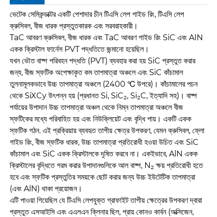
ভেটেক সেমিকন্ডাক্টর একটি পেশাদার চীন টিএসি লেপ গাইড রিং, টিএসি লেপ
ক্রুসিবল, বীজ ধারক প্রস্তুতকারক এবং সরবরাহকারী।
TaC আবরণ ক্রুসিবল, বীজ ধারক এবং TaC আবরণ গাইড রিং SiC এবং AIN
একক ক্রিস্টাল ফার্নেস PVT পদ্ধতিতে জন্মানো হয়েছিল।
যখন ভৌত বাষ্প পরিবহন পদ্ধতি (PVT) ব্যবহার করা হয় SiC প্রস্তুত করার
জন্য, বীজ স্ফটিক অপেক্ষাকৃত কম তাপমাত্রা অঞ্চলে এবং SiC কাঁচামাল
তুলনামূলকভাবে উচ্চ তাপমাত্রা অঞ্চলে (2400 ℃ উপরে)। কাঁচামালের পচন
থেকে SiXCy উৎপন্ন হয় (প্রধানত Si, SiC₂, Si₂C, ইত্যাদি সহ)। বাষ্প
পর্যায়ের উপাদান উচ্চ তাপমাত্রা অঞ্চল থেকে নিম্ন তাপমাত্রা অঞ্চলে বীজ
স্ফটিকের মধ্যে পরিবাহিত হয় এবং নিউক্লিয়েট এবং বৃদ্ধি পায়। একটি একক
স্ফটিক গঠন. এই প্রক্রিয়ায় ব্যবহৃত তাপীয় ক্ষেত্র উপকরণ, যেমন ক্রুসিবল, ফ্লো
গাইড রিং, বীজ স্ফটিক ধারক, উচ্চ তাপমাত্রা প্রতিরোধী হওয়া উচিত এবং SiC
কাঁচামাল এবং SiC একক ক্রিস্টালকে দূষিত করবে না। একইভাবে, AlN একক
ক্রিস্টালের বৃদ্ধিতে গরম করার উপাদানগুলিকে আল বাষ্প, N₂ ক্ষয় প্রতিরোধী হতে
হবে এবং স্ফটিক প্রস্তুতির সময়কে ছোট করার জন্য উচ্চ ইউটেটিক তাপমাত্রা
(এবং AlN) থাকা প্রয়োজন।
এটি পাওয়া গিয়েছিল যে টিএসি লেপযুক্ত গ্রাফাইট তাপীয় ক্ষেত্রের উপকরণ দ্বারা
প্রস্তুত এসআইসি এবং এএলএন ক্লিনার ছিল, প্রায় কোনও কার্বন (অক্সিজেন,