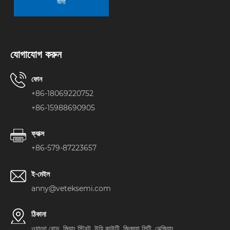
জমা
যোগাযোগ করুন
ফোন
+86-18069220752
+86-15988690905
ফ্যাক্স
+86-579-87223657
ই-মেইল
anny@veteksemi.com
ঠিকানা
ওয়াংদা রোড, জিয়াং স্ট্রিট, উয়ি কাউন্টি, জিনহুয়া সিটি, ঝেজিয়াং