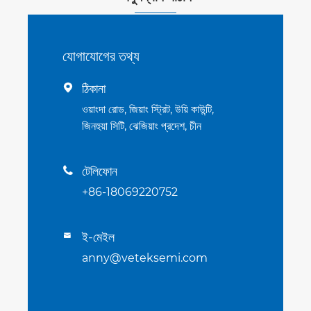
যোগাযোগের তথ্য
ঠিকানা

ওয়াংদা রোড, জিয়াং স্ট্রিট, উয়ি কাউন্টি,
জিনহুয়া সিটি, ঝেজিয়াং প্রদেশ, চীন
টেলিফোন

+86-18069220752
ই-মেইল

anny@veteksemi.com