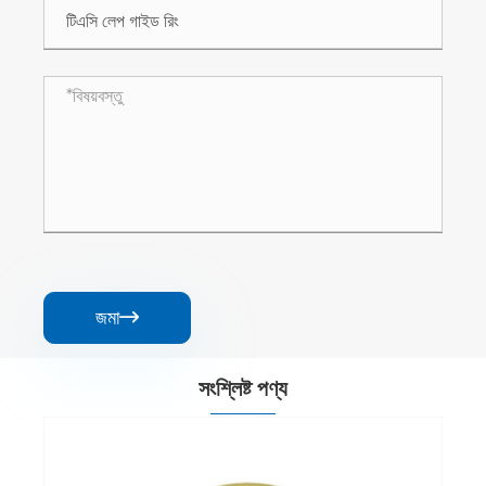
জমা

সংশ্লিষ্ট পণ্য