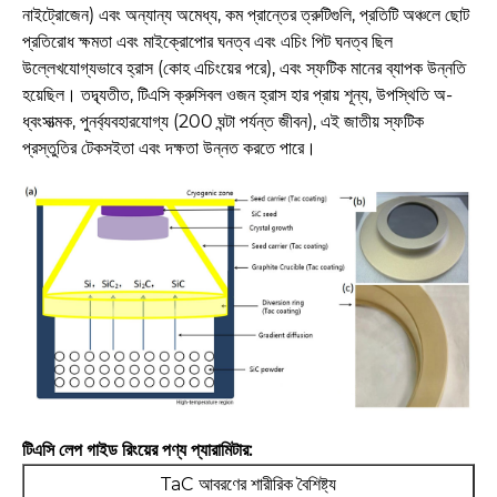
নাইট্রোজেন) এবং অন্যান্য অমেধ্য, কম প্রান্তের ত্রুটিগুলি, প্রতিটি অঞ্চলে ছোট
প্রতিরোধ ক্ষমতা এবং মাইক্রোপোর ঘনত্ব এবং এচিং পিট ঘনত্ব ছিল
উল্লেখযোগ্যভাবে হ্রাস (কোহ এচিংয়ের পরে), এবং স্ফটিক মানের ব্যাপক উন্নতি
হয়েছিল। তদ্ব্যতীত, টিএসি ক্রুসিবল ওজন হ্রাস হার প্রায় শূন্য, উপস্থিতি অ-
ধ্বংসাত্মক, পুনর্ব্যবহারযোগ্য (200 ঘন্টা পর্যন্ত জীবন), এই জাতীয় স্ফটিক
প্রস্তুতির টেকসইতা এবং দক্ষতা উন্নত করতে পারে।
টিএসি লেপ গাইড রিংয়ের পণ্য প্যারামিটার:
TaC আবরণের শারীরিক বৈশিষ্ট্য