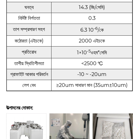
ঘনত্ব
14.3 (জি/সেমি)
নির্দিষ্ট নির্গততা
0.3
-6
তাপ সম্প্রসারণ সহগ
6.3 10
/কে
কঠোরতা (এইচকে)
2000 এইচকে
-5
প্রতিরোধ
1×10
ওহম*সেমি
তাপীয় স্থিতিশীলতা
<2500 ℃
গ্রাফাইট আকার পরিবর্তন
-10 ~ -20um
লেপ বেধ
≥20um সাধারণ মান (35um±10um)
উত্পাদনের দোকান: