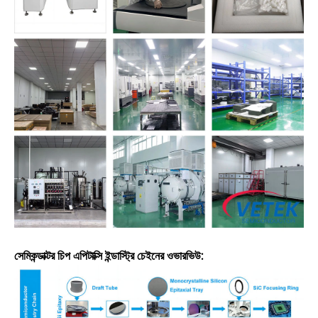
সেমিকন্ডাক্টর চিপ এপিটাক্সি ইন্ডাস্ট্রি চেইনের ওভারভিউ: