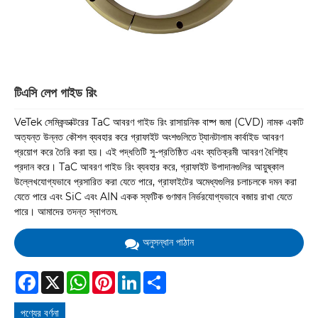
টিএসি লেপ গাইড রিং
VeTek সেমিকন্ডাক্টরের TaC আবরণ গাইড রিং রাসায়নিক বাষ্প জমা (CVD) নামক একটি
অত্যন্ত উন্নত কৌশল ব্যবহার করে গ্রাফাইট অংশগুলিতে ট্যানটালাম কার্বাইড আবরণ
প্রয়োগ করে তৈরি করা হয়। এই পদ্ধতিটি সু-প্রতিষ্ঠিত এবং ব্যতিক্রমী আবরণ বৈশিষ্ট্য
প্রদান করে। TaC আবরণ গাইড রিং ব্যবহার করে, গ্রাফাইট উপাদানগুলির আয়ুষ্কাল
উল্লেখযোগ্যভাবে প্রসারিত করা যেতে পারে, গ্রাফাইটের অমেধ্যগুলির চলাচলকে দমন করা
যেতে পারে এবং SiC এবং AIN একক স্ফটিক গুণমান নির্ভরযোগ্যভাবে বজায় রাখা যেতে
পারে। আমাদের তদন্ত স্বাগতম.
অনুসন্ধান পাঠান
Facebook
X
WhatsApp
Pinterest
LinkedIn
Share
পণ্যের বর্ণনা