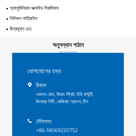
অ্যালুমিনিয়াম অক্সাইড সিরামিকস
সিলিকন নাইট্রাইড
ছিদ্রযুক্ত sic
অনুসন্ধান পাঠান
যোগাযোগের তথ্য
ঠিকানা

ওয়াংদা রোড, জিয়াং স্ট্রিট, উয়ি কাউন্টি,
জিনহুয়া সিটি, ঝেজিয়াং প্রদেশ, চীন
টেলিফোন

+86-18069220752