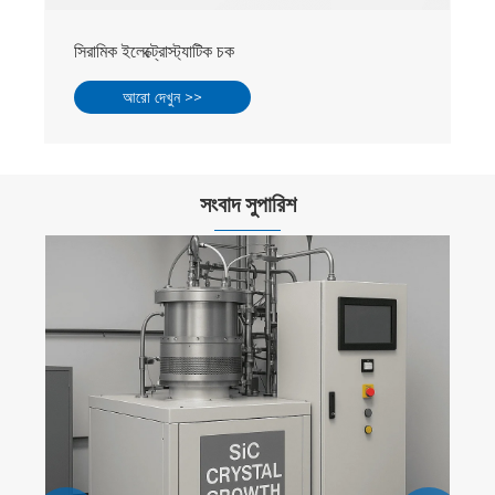
সংবাদ সুপারিশ
সিলিকন কার্বাইড ন্যানোম্যাটরিয়ালস
আরো দেখুন >>