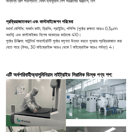
অন্যান্য শিল্প পরিস্থিতি: যেমন ভ্যাকুয়াম লেপ সরঞ্জামের যন্ত্রাংশ, হিগ
প্রক্রিয়াজাতকরণ এবং কাস্টমাইজেশন পরিষেবা
যথার্থ মেশিনিং: সমর্থন কাটা, ড্রিলিং, গ্রাইন্ডিং, পলিশিং (পৃষ্ঠের রুক্ষতা আরএ 0.3μm
অবধি) এবং কাস্টমাইজড বিশেষ আকারের কাঠামো 410।
পৃষ্ঠের চিকিত্সা: সাইন্টার্ড সাবস্ট্রেটটি পৃষ্ঠের মসৃণতা উন্নত করতে পুনরায় প্রক্রিয়াজাত করা
যেতে পারে (উদাঃ, 30 মাইক্রোইঞ্চ আরএ থেকে 1 মাইক্রোইঞ্চ আরএ পর্যন্ত) 4।
এটি অর্ধপরিবাহী
অ্যালুমিনিয়াম নাইট্রাইড সিরামিক ডিস্ক পণ্য শপ: