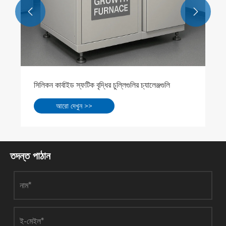


তদন্ত পাঠান