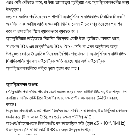
এরও বেশি পৌঁছতে পারে, যা উচ্চ তাপমাত্রা প্রক্রিয়া এবং অ্যাপ্লিকেশনগুলির জন্য
উপযুক্ত।
জড় গ্যাসগুলির প্রতিরোধের পাশাপাশি অ্যালুমিনিয়াম নাইট্রাইড সিরামিক ডিস্কটি
অ্যাসিড এবং ক্ষারীয় জাতীয় ক্ষয়কারী মিডিয়া যেমন উচ্চতর প্রতিরোধের প্রদর্শন
করে যা রাসায়নিক শিল্পে ব্যাপকভাবে ব্যবহৃত হয়।
অ্যালুমিনিয়াম নাইট্রাইড সিরামিক ডিস্কের একটি উচ্চ প্রতিরোধ ক্ষমতা থাকে,
14
15
সাধারণত 10^ এর মধ্যে
এবং 10^
Ω · সেমি, যা এমন অনুষ্ঠানের জন্য
উপযুক্ত যেখানে বৈদ্যুতিক নিরোধক বৈশিষ্ট্য প্রয়োজন।
অ্যালুমিনিয়াম নাইট্রাইড
সিরামিকগুলির খুব কম ডাইলেট্রিক ক্ষতি রয়েছে যার অর্থ ডাইলেট্রিক
অ্যাপ্লিকেশনগুলিতে শক্তি হ্রাস হ্রাস করা যায়।
অ্যাপ্লিকেশন অঞ্চল:
সেমিকন্ডাক্টর প্যাকেজিং: পাওয়ার মডিউলগুলির জন্য (যেমন আইজিবিটিএস), উচ্চ-শক্তি চিপ
ক্যারিয়ার, সলিড-স্টেট রিলে ইত্যাদির জন্য, দক্ষ তাপীয় ব্যবস্থাপনা 3410 সরবরাহ
করতে।
বৈদ্যুতিন সাবস্ট্রেট: একটি পাতলা ফিল্ম/ঘন ফিল্ম সার্কিট বোর্ড হিসাবে, উচ্চ নির্ভুলতা মেশিনকে
সমর্থন করে (উদাঃ আরএ 0.3μm পৃষ্ঠের রুক্ষতা পলিশিং) 410।
আরএফ/মাইক্রোওয়েভ ডিভাইসগুলি: কম ডাইলেট্রিক ক্ষতি (ট্যান δ3 × 10⁻⁴, 1MHz)
উচ্চ-ফ্রিকোয়েন্সি সার্কিট বোর্ড 1018 এর জন্য উপযুক্ত বৈশিষ্ট্য।