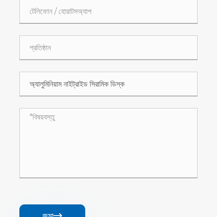
জমা
