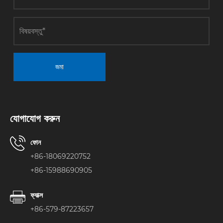
জমা
যোগাযোগ করুন
ফোন
+86-18069220752
+86-15988690905
ফ্যাক্স
+86-579-87223657