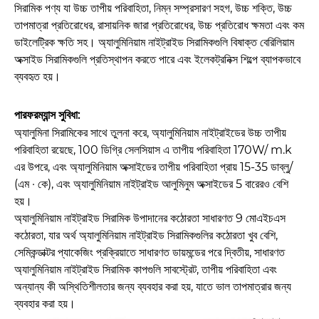
সিরামিক পণ্য যা উচ্চ তাপীয় পরিবাহিতা, নিম্ন সম্প্রসারণ সহগ, উচ্চ শক্তি, উচ্চ
তাপমাত্রা প্রতিরোধের, রাসায়নিক জারা প্রতিরোধের, উচ্চ প্রতিরোধ ক্ষমতা এবং কম
ডাইলেট্রিক ক্ষতি সহ। অ্যালুমিনিয়াম নাইট্রাইড সিরামিকগুলি বিষাক্ত বেরিলিয়াম
অক্সাইড সিরামিকগুলি প্রতিস্থাপন করতে পারে এবং ইলেকট্রনিক্স শিল্পে ব্যাপকভাবে
ব্যবহৃত হয়।
পারফরম্যান্স সুবিধা:
অ্যালুমিনা সিরামিকের সাথে তুলনা করে, অ্যালুমিনিয়াম নাইট্রাইডের উচ্চ তাপীয়
পরিবাহিতা রয়েছে, 100 ডিগ্রি সেলসিয়াস এ তাপীয় পরিবাহিতা 170W/ m.k
এর উপরে, এবং অ্যালুমিনিয়াম অক্সাইডের তাপীয় পরিবাহিতা প্রায় 15-35 ডাব্লু/
(এম · কে), এবং অ্যালুমিনিয়াম নাইট্রাইড আলুমিনুম অক্সাইডের 5 বারেরও বেশি
হয়।
অ্যালুমিনিয়াম নাইট্রাইড সিরামিক উপাদানের কঠোরতা সাধারণত 9 মোএইচএস
কঠোরতা, যার অর্থ অ্যালুমিনিয়াম নাইট্রাইড সিরামিকগুলির কঠোরতা খুব বেশি,
সেমিকন্ডাক্টর প্যাকেজিং প্রক্রিয়াতে সাধারণত ডায়মন্ডের পরে দ্বিতীয়, সাধারণত
অ্যালুমিনিয়াম নাইট্রাইড সিরামিক কাপগুলি সাবস্ট্রেট, তাপীয় পরিবাহিতা এবং
অন্যান্য কী অস্থিতিশীলতার জন্য ব্যবহার করা হয়, যাতে ভাল তাপমাত্রার জন্য
ব্যবহার করা হয়।