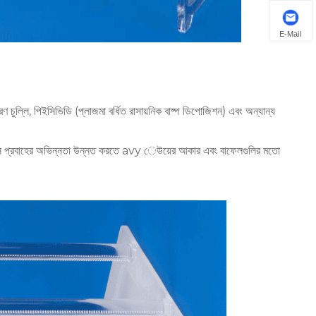
E-Mail
ণ চুল্লি, পিইসিভিডি (প্লাজমা বর্ধিত রাসায়নিক বাষ্প ডিপোজিশন) এবং অন্যান্য
ন গ্যাস প্রবাহের অভিন্নতা উন্নত করতে avy েউয়ের আকার এবং বাফেলগুলির মতো