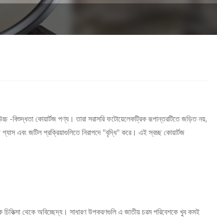
উচ্চ -বিশুদ্ধতা কোয়ার্টজ পণ্য। তারা সরাসরি ফটোয়েলেকট্রিক রূপান্তরটিতে জড়িত নয়,
 গ্যাস এবং জটিল প্রক্রিয়াগুলিতে নিরাপদে "বৃদ্ধি" করে। এই স্বচ্ছ কোয়ার্টজ
ক চিকিত্সা থেকে অবিচ্ছেদ্য। সাধারণ উপকরণগুলি এ জাতীয় চরম পরিবেশকে খুব কমই