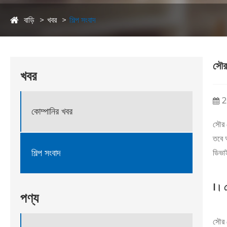
বাড়ি
খবর
শিল্প সংবাদ
সৌর 
খবর
2
কোম্পানির খবর
সৌর ক
তবে অ
শিল্প সংবাদ
ডিভা
Ⅰ। ক
পণ্য
সৌর ক