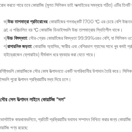
রোধ করতে পারে তবে কোয়ার্টজ (মূলত সিলিকন ডাই অক্সাইডের সমন্বয়ে গঠিত) এটির তিনটি প্র
ক)
উচ্চ তাপমাত্রা প্রতিরোধের
: কোয়ার্টজের গলনাঙ্কটি 1700 ℃ এর চেয়ে বেশি উচ্চত
at এ পরিচালিত হয় ℃ কোয়ার্টজ ডিভাইসগুলি উচ্চ তাপমাত্রায় স্থিতিশীল থাকে।
খ)
উচ্চ বিশুদ্ধতা
: সৌর-গ্রেড কোয়ার্টজের বিশুদ্ধতা 99.99%এরও বেশি, যা সিলিকন ওয়ে
গ)
রাসায়নিক জড়তা
: কোয়ার্টজ অ্যাসিড, ক্ষারীয় এবং বেশিরভাগ গ্যাসের সাথে খুব কমই প্রত
হাইড্রোজেন ফ্লোরাইড) দীর্ঘকাল ধরে ব্যবহার করা যেতে পারে।
শিষ্ট্যগুলি কোয়ার্টজকে সৌর কোষ উত্পাদনতে একটি অপরিবর্তনীয় উপাদান তৈরি করে। সিলিকন ওয
সগুলি পুরো উত্পাদন প্রক্রিয়াটির মধ্য দিয়ে চলে।
ৌর সেল উত্পাদন লাইনে কোয়ার্টজ "দল"
লটাইক কারখানাগুলিতে, প্রতিটি প্রক্রিয়াটির যথাযথ সম্পাদন নিশ্চিত করার জন্য কোয়ার্ট
য়ার্টজ পণ্য রয়েছে: