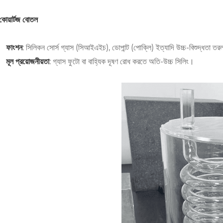
োয়ার্টজ বোতল
ফাংশন
: সিলিকন সোর্স গ্যাস (সিআইএইচ), ডোপান্ট (পোক্লি) ইত্যাদি উচ্চ-বিশুদ্ধতা তরল ব
মূল প্রয়োজনীয়তা
: গ্যাস ফুটো বা বাহ্যিক দূষণ রোধ করতে অতি-উচ্চ সিলিং।