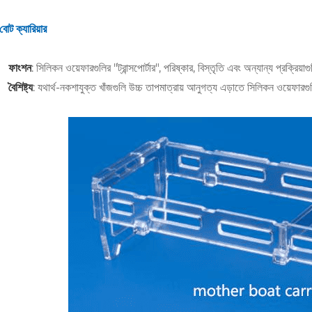
বোট ক্যারিয়ার
ফাংশন
: সিলিকন ওয়েফারগুলির "ট্রান্সপোর্টার", পরিষ্কার, বিস্তৃতি এবং অন্যান্য প্রক্রি
বৈশিষ্ট্য
: যথার্থ-নকশাযুক্ত খাঁজগুলি উচ্চ তাপমাত্রায় আনুগত্য এড়াতে সিলিকন ওয়েফারগু