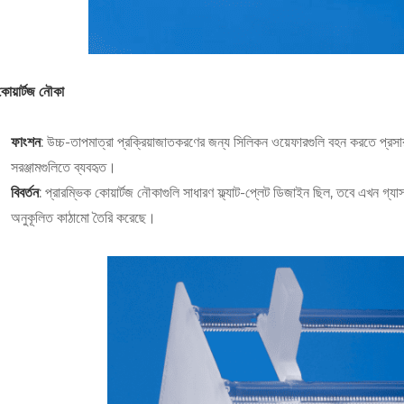
োয়ার্টজ নৌকা
ফাংশন
: উচ্চ-তাপমাত্রা প্রক্রিয়াজাতকরণের জন্য সিলিকন ওয়েফারগুলি বহন করতে প্রসার
সরঞ্জামগুলিতে ব্যবহৃত।
বিবর্তন
: প্রারম্ভিক কোয়ার্টজ নৌকাগুলি সাধারণ ফ্ল্যাট-প্লেট ডিজাইন ছিল, তবে এখ
অনুকূলিত কাঠামো তৈরি করেছে।