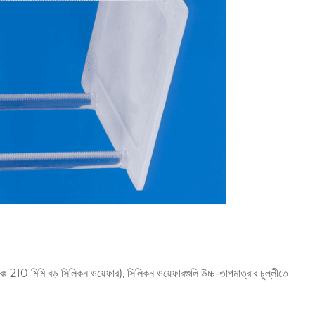
ং 210 মিমি বড় সিলিকন ওয়েফার), সিলিকন ওয়েফারগুলি উচ্চ-তাপমাত্রার চুল্লীতে