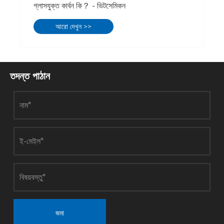
গ্লাসযুক্ত কার্বন কি？ - ভিটসেমিকন
আরো দেখুন >>
তদন্ত পাঠান
জমা