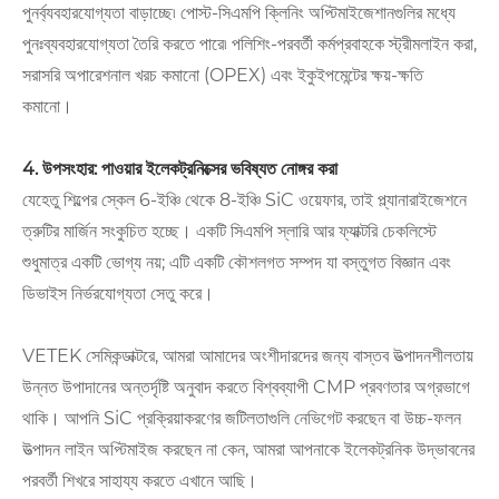
পুনর্ব্যবহারযোগ্যতা বাড়াচ্ছে৷ পোস্ট-সিএমপি ক্লিনিং অপ্টিমাইজেশানগুলির মধ্যে
পুনঃব্যবহারযোগ্যতা তৈরি করতে পারে৷ পলিশিং-পরবর্তী কর্মপ্রবাহকে স্ট্রীমলাইন করা,
সরাসরি অপারেশনাল খরচ কমানো (OPEX) এবং ইকুইপমেন্টের ক্ষয়-ক্ষতি
কমানো।
4. উপসংহার: পাওয়ার ইলেকট্রনিক্সের ভবিষ্যত নোঙ্গর করা
যেহেতু শিল্পের স্কেল 6-ইঞ্চি থেকে 8-ইঞ্চি SiC ওয়েফার, তাই প্ল্যানারাইজেশনে
ত্রুটির মার্জিন সংকুচিত হচ্ছে। একটি সিএমপি স্লারি আর ফ্যাক্টরি চেকলিস্টে
শুধুমাত্র একটি ভোগ্য নয়; এটি একটি কৌশলগত সম্পদ যা বস্তুগত বিজ্ঞান এবং
ডিভাইস নির্ভরযোগ্যতা সেতু করে।
VETEK সেমিকন্ডাক্টরে, আমরা আমাদের অংশীদারদের জন্য বাস্তব উত্পাদনশীলতায়
উন্নত উপাদানের অন্তর্দৃষ্টি অনুবাদ করতে বিশ্বব্যাপী CMP প্রবণতার অগ্রভাগে
থাকি। আপনি SiC প্রক্রিয়াকরণের জটিলতাগুলি নেভিগেট করছেন বা উচ্চ-ফলন
উত্পাদন লাইন অপ্টিমাইজ করছেন না কেন, আমরা আপনাকে ইলেকট্রনিক উদ্ভাবনের
পরবর্তী শিখরে সাহায্য করতে এখানে আছি।