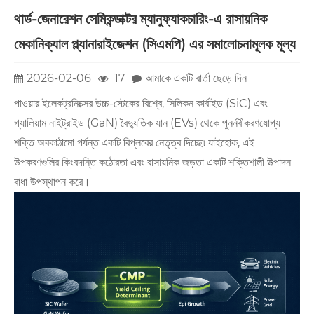
থার্ড-জেনারেশন সেমিকন্ডাক্টর ম্যানুফ্যাকচারিং-এ রাসায়নিক
মেকানিক্যাল প্ল্যানারাইজেশন (সিএমপি) এর সমালোচনামূলক মূল্য
2026-02-06
17
আমাকে একটি বার্তা ছেড়ে দিন
পাওয়ার ইলেকট্রনিক্সের উচ্চ-স্টেকের বিশ্বে, সিলিকন কার্বাইড (SiC) এবং
গ্যালিয়াম নাইট্রাইড (GaN) বৈদ্যুতিক যান (EVs) থেকে পুনর্নবীকরণযোগ্য
শক্তি অবকাঠামো পর্যন্ত একটি বিপ্লবের নেতৃত্ব দিচ্ছে৷ যাইহোক, এই
উপকরণগুলির কিংবদন্তি কঠোরতা এবং রাসায়নিক জড়তা একটি শক্তিশালী উত্পাদন
বাধা উপস্থাপন করে।