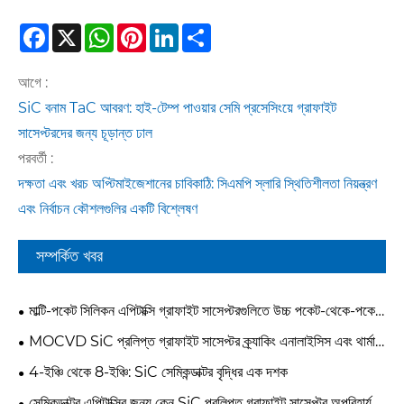
Facebook
X
WhatsApp
Pinterest
LinkedIn
Share
আগে :
SiC বনাম TaC আবরণ: হাই-টেম্প পাওয়ার সেমি প্রসেসিংয়ে গ্রাফাইট
সাসেপ্টরদের জন্য চূড়ান্ত ঢাল
পরবর্তী :
দক্ষতা এবং খরচ অপ্টিমাইজেশানের চাবিকাঠি: সিএমপি স্লারি স্থিতিশীলতা নিয়ন্ত্রণ
এবং নির্বাচন কৌশলগুলির একটি বিশ্লেষণ
সম্পর্কিত খবর
মাল্টি-পকেট সিলিকন এপিটাক্সি গ্রাফাইট সাসেপ্টরগুলিতে উচ্চ পকেট-থেকে-পকেট
বৈচিত্র্য কীভাবে সমাধান করবেন?
MOCVD SiC প্রলিপ্ত গ্রাফাইট সাসেপ্টর ক্র্যাকিং এনালাইসিস এবং থার্মাল
স্ট্রেস অপ্টিমাইজেশান কেস স্টাডি
4-ইঞ্চি থেকে 8-ইঞ্চি: SiC সেমিকন্ডাক্টর বৃদ্ধির এক দশক
সেমিকন্ডাক্টর এপিটাক্সির জন্য কেন SiC প্রলিপ্ত গ্রাফাইট সাসেপ্টর অপরিহার্য