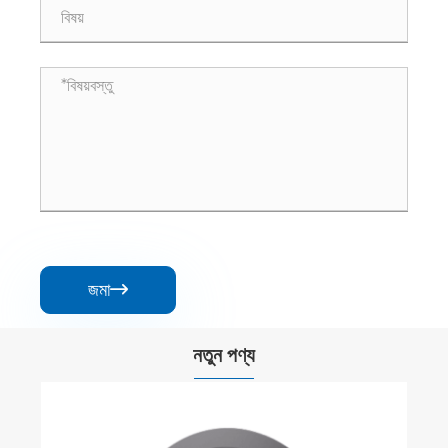
জমা

নতুন পণ্য