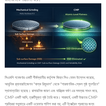
সিএমপি গবেষণার একটি শীর্ষস্থানীয় কর্তৃপক্ষ জিহুন সিও যেমন উল্লেখ করেছে,
আধুনিক প্ল্যানারাইজেশন "বাল্ক রিমুভাল" থেকে "পারমাণবিক-স্কেল পৃষ্ঠ পুনর্গঠনে"
স্থানান্তরিত হয়েছে। রাসায়নিক জারণ এবং যান্ত্রিক ঘর্ষণ এর সমন্বয় সাধন করে,
CMP একটি আদি, ত্রুটিমুক্ত পৃষ্ঠ তৈরি করে। সারমর্মে, একটি উচ্চতর CMP
প্রক্রিয়া শুধুমাত্র একটি ওয়েফার পালিশ করা নয়; এটি ইলেক্ট্রন প্রবাহের জন্য