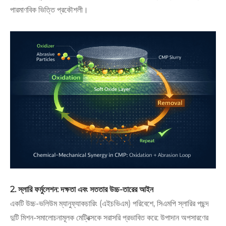
পারমাণবিক ভিত্তি প্রকৌশলী।
2. স্লারি ফর্মুলেশন: দক্ষতা এবং সততার উচ্চ-তারের আইন
একটি উচ্চ-ভলিউম ম্যানুফ্যাকচারিং (এইচভিএম) পরিবেশে, সিএমপি স্লারির পছন্দ
দুটি মিশন-সমালোচনামূলক মেট্রিক্সকে সরাসরি প্রভাবিত করে: উপাদান অপসারণের