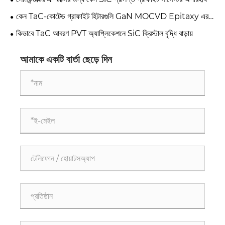
কেন TaC-কোটেড গ্রাফাইট হিটারগুলি GaN MOCVD Epitaxy এর
ভবিষ্যত হিসাবে উঠছে
কিভাবে TaC আবরণ PVT অ্যাপ্লিকেশনে SiC ক্রিস্টাল বৃদ্ধি বাড়ায়
আমাকে একটি বার্তা ছেড়ে দিন