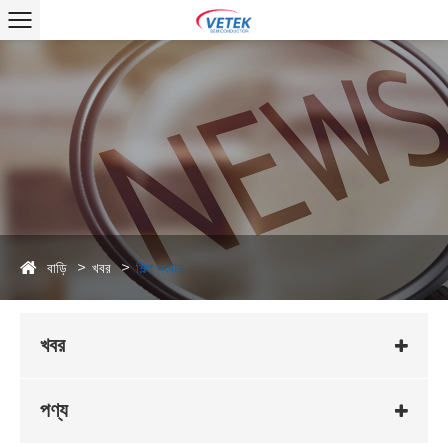
বাড়ি
খবর
শিল্প সংবাদ
খবর
পণ্য