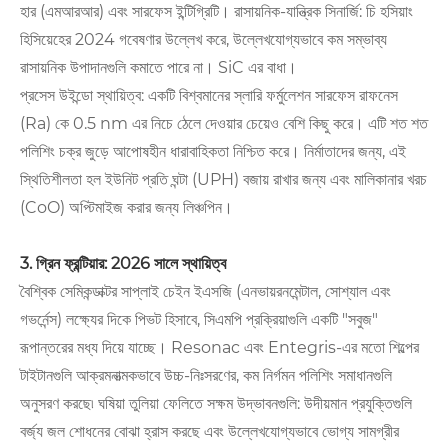
হার (এমআরআর) এবং সারফেস ইন্টিগ্রিটি। রাসায়নিক-যান্ত্রিক সিনার্জি: চি হসিয়াং
হিসিয়েহের 2024 গবেষণার উল্লেখ করে, উল্লেখযোগ্যভাবে কম সম্ভাব্য
রাসায়নিক উপাদানগুলি কমাতে পারে না। SiC এর বাধা।
প্রসেস উইন্ডো স্থায়িত্ব: একটি বিশ্বমানের স্লারি ফর্মুলেশন সারফেস রাফনেস
(Ra) কে 0.5 nm এর নিচে ঠেলে দেওয়ার চেয়েও বেশি কিছু করে। এটি শত শত
পলিশিং চক্র জুড়ে আপোষহীন ধারাবাহিকতা নিশ্চিত করে। নির্মাতাদের জন্য, এই
স্থিতিশীলতা হল ইউনিট প্রতি ঘন্টা (UPH) বজায় রাখার জন্য এবং মালিকানার খরচ
(CoO) অপ্টিমাইজ করার জন্য লিঞ্চপিন।
3. গ্রিন ফ্রন্টিয়ার: 2026 সালে স্থায়িত্ব
বৈশ্বিক সেমিকন্ডাক্টর সাপ্লাই চেইন ইএসজি (এনভায়রনমেন্টাল, সোশ্যাল এবং
গভর্নেন্স) লক্ষ্যের দিকে পিভট হিসাবে, সিএমপি প্রক্রিয়াগুলি একটি "সবুজ"
রূপান্তরের মধ্য দিয়ে যাচ্ছে। Resonac এবং Entegris-এর মতো শিল্পের
টাইটানগুলি আক্রমনাত্মকভাবে উচ্চ-নিঃসরণের, কম নির্গমন পলিশিং সমাধানগুলি
অনুসরণ করছে৷ ঘষিয়া তুলিয়া ফেলিতে সক্ষম উদ্ভাবনগুলি: উদীয়মান প্রযুক্তিগুলি
বর্জ্য জল শোধনের বোঝা হ্রাস করছে এবং উল্লেখযোগ্যভাবে ভোগ্য সামগ্রীর