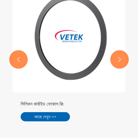


সিলিকন কার্বাইড ফোকাস রিং
আরো দেখুন >>