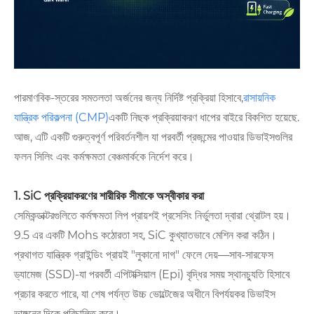
পারমাণবিক-স্তরের সমতলতা অর্জনের জন্য নির্দিষ্ট প্রক্রিয়া হিসাবে,
রাসায়নিক
যান্ত্রিক পরিকল্পনা (CMP)
একটি নিছক প্রক্রিয়াকরণ ধাপের বাইরে বিকশিত হয়েছে.
আজ, এটি একটি গুরুত্বপূর্ণ পরিবর্তনশীল যা পরবর্তী প্রজন্মের পাওয়ার ডিভাইসগুলির
ফলন সিলিং এবং কর্মক্ষমতা বেঞ্চমার্ককে নির্দেশ করে।
1. SiC প্রক্রিয়াকরণের শারীরিক সীমাকে অস্বীকার করা
সেমিকন্ডাক্টরগুলিতে কর্মক্ষমতা লিপ প্রায়শই প্রসেসিং নির্ভুলতা দ্বারা থ্রোটল হয়।
9.5 এর একটি Mohs কঠোরতা সহ, SiC কুখ্যাতভাবে মেশিন করা কঠিন।
প্রথাগত যান্ত্রিক গ্রাইন্ডিং প্রায়ই "লুকানো দাগ" ফেলে দেয়—সাব-সারফেস
ড্যামেজ (SSD)-যা পরবর্তী এপিটাক্সিয়াল (Epi) বৃদ্ধির সময় স্থানচ্যুতি হিসাবে
প্রচার করতে পারে, যা শেষ পর্যন্ত উচ্চ ভোল্টেজের অধীনে বিপর্যয়কর ডিভাইস
ভাঙ্গনের দিকে পরিচালিত করে।